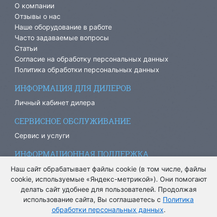
О компании
Отзывы о нас
Наше оборудование в работе
Часто задаваемые вопросы
Статьи
Согласие на обработку персональных данных
Политика обработки персональных данных
ИНФОРМАЦИЯ ДЛЯ ДИЛЕРОВ
Личный кабинет дилера
СЕРВИСНОЕ ОБСЛУЖИВАНИЕ
Сервис и услуги
ИНФОРМАЦИОННАЯ ПОДДЕРЖКА
info@ariacom.ru
Наш сайт обрабатывает файлы cookie (в том числе, файлы
cookie, используемые «Яндекс-метрикой»). Они помогают
делать сайт удобнее для пользователей. Продолжая
использование сайта, Вы соглашаетесь с
Политика
обработки персональных данных
.
® Все права защищены. 2013-2026. Информация на сайте