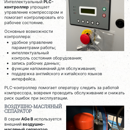
Интеллектуальный
PLC-
контроллер
упрощает
управление компрессором и
помогает контролировать его
рабочее состояние.
Основные возможности
контроллера:
удобное управление
параметрами работы;
интеллектуальный
контроль состояния оборудования;
запись рабочих данных;
функции напоминаний для обслуживания;
поддержка английского и китайского языков
интерфейса.
PLC-контроллер помогает оператору следить за работой
компрессора, вовремя проводить обслуживание и снижать
риск ошибок при эксплуатации.
ВОЗДУШНО-МАСЛЯНЫЙ
СЕПАРАТОР
В серии
AGe B
используется
внешний
воздушно-
масляный сепаратор
,