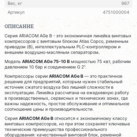
Вес, кг
967
Артикул
4751000004
ОПИСАНИЕ
Серия ARIACOM AGe B - это экономичная линейка винтовых
компрессоров с винтовым блоком Atlas Copco, ременным
приводом (B), интеллектуальным PLC-контроллером и
внешним воздушно-масляным сепаратором.
Модель
ARIACOM AGe 75-10 B
мощностью 75 квт, рабочим
давлением 10 бар и соединением G 2".
Компрессоры серии
ARIACOM AGe B
— это практичное
решение для предприятий, которым нужен стабильный
источник сжатого воздуха без лишней сложности в
эксплуатации. Линейка рассчитана на ежедневную работу
в производственных, сервисных и технических зонах, где
важны надежность, простое обслуживание и оптимальное
соотношение цены и производительности.
Серия
ARIACOM AGe B
относится к экономичному классу
винтовых компрессоров, но при этом сохраняет ключевые
технические преимущества профессионального
оборудования: качественный винтовой блок, ременной