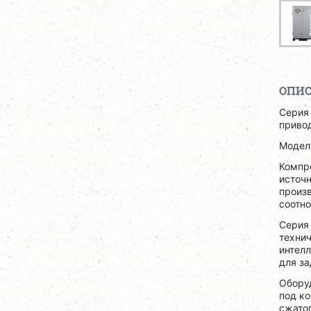
ОПИ
Серия
приво
Моде
Компр
источн
произв
соотно
Сери
техни
интел
для за
Оборуд
под к
сжатог