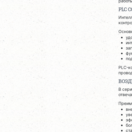
работ
PLC 
Интел
контро
Основ
уд
ин
за
фу
по
PLC-ко
провод
ВОЗД
В сер
отвеча
Преим
вн
ув
эф
бо
ст