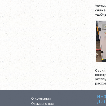
Увели
снижа
удобн
Сери
конст
экспл
расхо
ИНФ
О компании
ДИЛ
Отзывы о нас