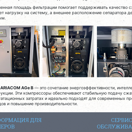
ченная площадь фильтрации помогает поддерживать качество с
ет нагрузку на систему, а внешнее расположение сепаратора д
ым.
я
ARIACOM AGe B
— это сочетание энергоэффективности, интелл
рукции. Эти компрессоры обеспечивают стабильную подачу сжа
уатационных затратах и идеально подходят для современных п
дов и повышение производительности.
ОРМАЦИЯ ДЛЯ
СЕРВИ
ЕРОВ
ОБСЛУЖИВА