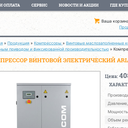
И ОПЛАТА
СЕРВИС
НОВОСТИ И АКЦИИ
ГДЕ КУП
Ваша корзина
Про
ая
»
Продукция
»
Компрессоры
»
Винтовые маслозаполненные 
ным приводом и фиксированной производительностью
»
Компре
ПРЕССОР ВИНТОВОЙ ЭЛЕКТРИЧЕСКИЙ ARIAC
40
Цена:
ХАРАК
Производи
Давление,
Мощность,
Объем рес