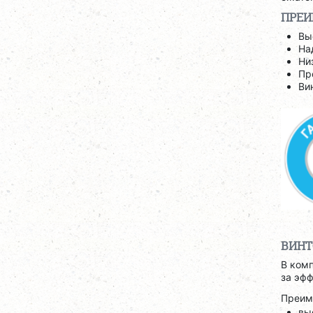
ПРЕ
Вы
На
Ни
Пр
Ви
ВИНТ
В ком
за эфф
Преим
вы