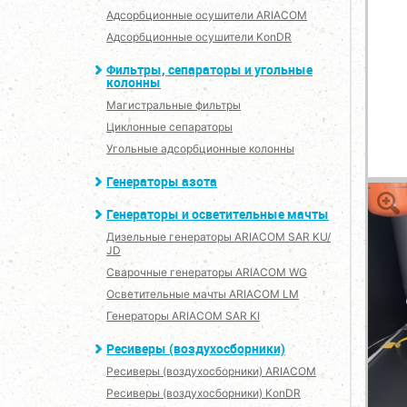
Адсорбционные осушители ARIACOM
Адсорбционные осушители KonDR
Фильтры, сепараторы и угольные
колонны
Магистральные фильтры
Циклонные сепараторы
Угольные адсорбционные колонны
Генераторы азота
Генераторы и осветительные мачты
Дизельные генераторы ARIACOM SAR KU/
JD
Сварочные генераторы ARIACOM WG
Осветительные мачты ARIACOM LM
Генераторы ARIACOM SAR KI
Ресиверы (воздухосборники)
Ресиверы (воздухосборники) ARIACOM
Ресиверы (воздухосборники) KonDR