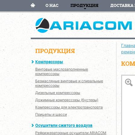
О НАС
ПРОДУКЦИЯ
ДОСТАВКА 
Главн
ПРОДУКЦИЯ
ремен
Компрессоры
КОМ
Винтовые маслозаполненные
компрессоры
Безмасляные винтовые и спиральные
компрессоры
Дизельные компрессоры
Дожимные компрессоры (бустеры)
Компрессоры для электротранспорта
Прицепы и шасси
Осушители сжатого воздуха
Рефрижераторные осушители ARIACOM