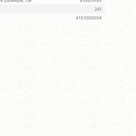
ые размеры, см
85Х65Х93
241
4151000004