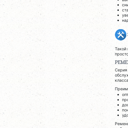
сн
ст
ув
на
Такой
просто
РЕМЕ
Сери
обслу
класса
Преим
оп
пр
до
по
уд
Ремен