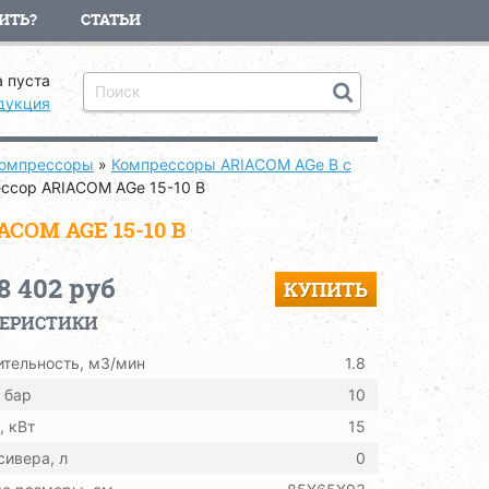
ИТЬ?
СТАТЬИ
 пуста
дукция
компрессоры
»
Компрессоры ARIACOM AGe B с
ссор ARIACOM AGe 15-10 B
OM AGE 15-10 B
8 402 руб
КУПИТЬ
ТЕРИСТИКИ
тельность, м3/мин
1.8
 бар
10
 кВт
15
ивера, л
0