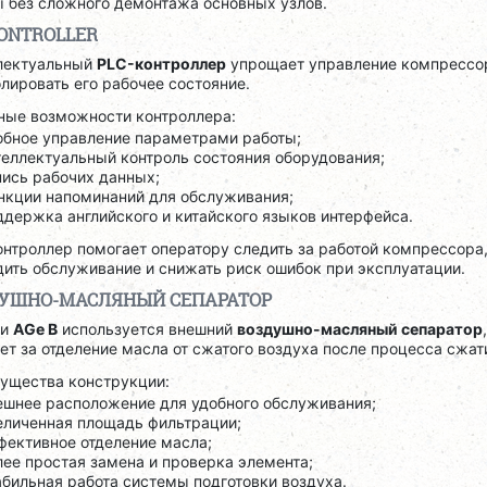
ы без сложного демонтажа основных узлов.
CONTROLLER
лектуальный
PLC-контроллер
упрощает управление компрессо
лировать его рабочее состояние.
ные возможности контроллера:
обное управление параметрами работы;
теллектуальный контроль состояния оборудования;
пись рабочих данных;
нкции напоминаний для обслуживания;
ддержка английского и китайского языков интерфейса.
нтроллер помогает оператору следить за работой компрессора
ить обслуживание и снижать риск ошибок при эксплуатации.
УШНО-МАСЛЯНЫЙ СЕПАРАТОР
ии
AGe B
используется внешний
воздушно-масляный сепаратор
ет за отделение масла от сжатого воздуха после процесса сжат
ущества конструкции:
ешнее расположение для удобного обслуживания;
еличенная площадь фильтрации;
фективное отделение масла;
лее простая замена и проверка элемента;
абильная работа системы подготовки воздуха.