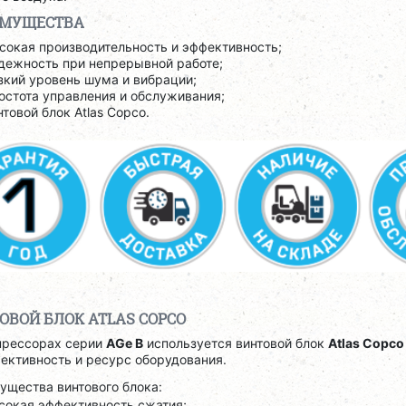
ИМУЩЕСТВА
сокая производительность и эффективность;
дежность при непрерывной работе;
зкий уровень шума и вибрации;
остота управления и обслуживания;
нтовой блок Atlas Copco.
ОВОЙ БЛОК ATLAS COPCO
прессорах серии
AGe B
используется винтовой блок
Atlas Copco
ективность и ресурс оборудования.
ущества винтового блока:
сокая эффективность сжатия;