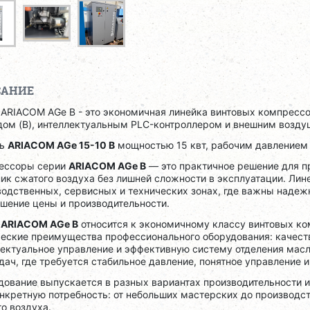
САНИЕ
 ARIACOM AGe B - это экономичная линейка винтовых компрессо
дом (B), интеллектуальным PLC-контроллером и внешним возд
ль
ARIACOM AGe 15-10 B
мощностью 15 квт, рабочим давлением 
ессоры серии
ARIACOM AGe B
— это практичное решение для п
ик сжатого воздуха без лишней сложности в эксплуатации. Лин
одственных, сервисных и технических зонах, где важны надеж
шение цены и производительности.
я
ARIACOM AGe B
относится к экономичному классу винтовых ко
ческие преимущества профессионального оборудования: качеств
лектуальное управление и эффективную систему отделения мас
дач, где требуется стабильное давление, понятное управление 
ование выпускается в разных вариантах производительности и
онкретную потребность: от небольших мастерских до производс
о воздуха.