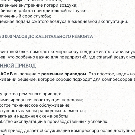
иженные внутренние потери воздуха;
абильная работа при длительной нагрузке;
еличенный срок службы;
дежная подача сжатого воздуха в ежедневной эксплуатации.
30 000 ЧАСОВ ДО КАПИТАЛЬНОГО РЕМОНТА
 винтовой блок помогает компрессору поддерживать стабильную
ев, что особенно важно для предприятий, где сжатый воздух ис
ННОЙ ПРИВОД
я
AGe B
выполнена с
ременным приводом
. Это простое, надежно
живании решение, которое хорошо подходит для компрессоров 
.
ущества ременного привода:
тимизированная конструкция передачи;
остое техническое обслуживание;
ступность замены расходных элементов;
нятная и надежная схема работы;
обство эксплуатации в производственных условиях.
ной привод делает обслуживание компрессора более доступным