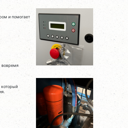
ром и помогает
, вовремя
, который
ия.