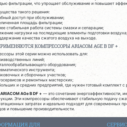
дью фильтрации, что упрощает обслуживание и повышает эффек
ущества такого решения:
обный доступ при обслуживании;
еличенная площадь фильтрации;
лее стабильная работа системы смазки и сепарации;
ижение нагрузки на последующие элементы подготовки воздуха
ддержание качества сжатого воздуха на выходе.
ПРИМЕНЯЮТСЯ КОМПРЕССОРЫ ARIACOM AGE B DF +
ессоры этой серии можно использовать для:
оизводственных линий;
таллообрабатывающего оборудования;
евматического инструмента;
аковочных и сборочных участков;
тосервисов и ремонтных мастерских;
больших и средних предприятий, где нужен готовый комплект с 
я
ARIACOM AGe B DF
+
— это сочетание энергоэффективности, и
рукции. Эти компрессоры обеспечивают стабильную подачу сжа
уатационных затратах и идеально подходят для современных п
дов и повышение производительности.
ОРМАЦИЯ ДЛЯ
СЕРВИ