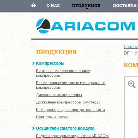
О НАС
ПРОДУКЦИЯ
ДОСТАВКА 
Главн
ПРОДУКЦИЯ
DF + 
Компрессоры
КОМ
Винтовые маслозаполненные
компрессоры
Безмасляные винтовые и спиральные
компрессоры
Дизельные компрессоры
Дожимные компрессоры (бустеры)
Компрессоры для электротранспорта
Прицепы и шасси
Осушители сжатого воздуха
Рефрижераторные осушители ARIACOM