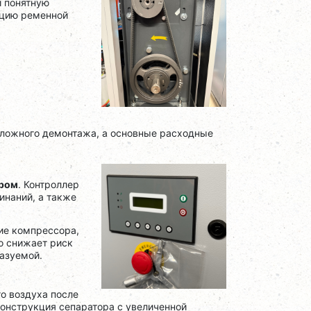
и понятную
кцию ременной
сложного демонтажа, а основные расходные
ром
. Контроллер
инаний, а также
ие компрессора,
о снижает риск
казуемой.
о воздуха после
конструкция сепаратора с увеличенной