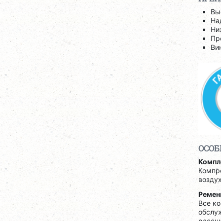
Вы
На
Ни
Пр
Ви
ОСОБ
Компл
Компре
воздух
Ремен
Все к
обслуж
рассч