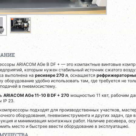
САНИЕ
ессоры ARIACOM AGe B DF + — это компактные винтовые комп
едприятий, которым нужен стабильный источник сжатого возду
ка выполнена на
ресивере 270 л
, оснащается
рефрижераторны
у оборудование удобно использовать там, где требуется не толь
 подачей в пневмосистему.
ль
ARIACOM AGe 11-10 B DF + 270
мощностью 11 квт, рабочим да
 IP 23.
компрессоры подходят для производственных участков, мастер
очного оборудования, пневмоинструмента и других задач, где 
укция и минимизация монтажных работ. Наличие ресивера, осу
мить место и быстрее ввести оборудование в эксплуатацию.
ИМУЩЕСТВА