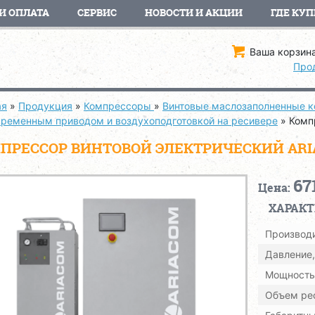
И ОПЛАТА
СЕРВИС
НОВОСТИ И АКЦИИ
ГДЕ КУП
Ваша корзина
Про
ая
»
Продукция
»
Компрессоры
»
Винтовые маслозаполненные 
с ременным приводом и воздухоподготовкой на ресивере
»
Комп
ПРЕССОР ВИНТОВОЙ ЭЛЕКТРИЧЕСКИЙ ARIACOM
67
Цена:
ХАРАК
Производи
Давление,
Мощность,
Объем рес