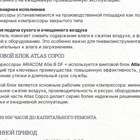
онарное исполнение
ессоры устанавливаются на производственной площадке как пос
онарные компрессоры закрытого типа
ая подача сухого и очищенного воздуха
ель помогает снизить содержание влаги в сжатом воздухе, а 
й к оборудованию. Это особенно важно для пневмоинструмента,
ительных к влаге и загрязнениям.
ОВОЙ БЛОК ATLAS COPCO
прессорах ARIACOM AGe B DF + используется винтовой блок
Atl
ий три ключевых преимущества: повышенную эффективность,
нние утечки и длительный срок службы.
ой блок является основным рабочим узлом компрессора: именн
ьное сжатие воздуха, производительность и ресурс оборудова
шной части Atlas Copco делает серию более надежным решение
ки и ежедневной эксплуатации.
30 000 ЧАСОВ ДО КАПИТАЛЬНОГО РЕМОНТА
ННОЙ ПРИВОД