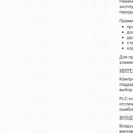
Ременн
экспл
переда
Преим
пр
до
уд
ст
хо
Для п
элеме
ИНТЕ
Компр
поддер
выбор
PLC-к
отсле
ошибок
ВОЗД
Воздуш
винтов