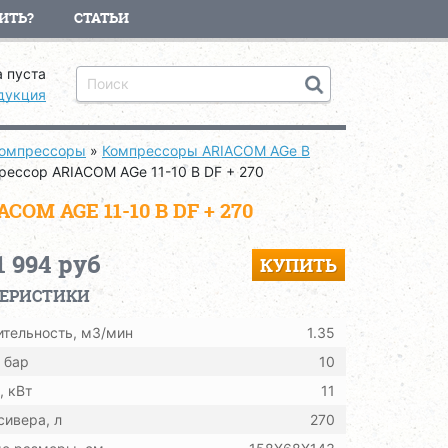
ИТЬ?
СТАТЬИ
 пуста
дукция
компрессоры
»
Компрессоры ARIACOM AGe B
рессор ARIACOM AGe 11-10 B DF + 270
 AGE 11-10 B DF + 270
1 994 руб
КУПИТЬ
ТЕРИСТИКИ
тельность, м3/мин
1.35
 бар
10
 кВт
11
ивера, л
270