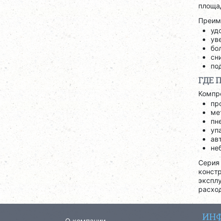
площа
Преим
уд
ув
бо
сн
по
ГДЕ 
Компр
пр
ме
пн
уп
ав
не
Сери
конст
экспл
расхо
ИНФ
О компании