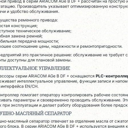
ой привод в серии ARIACOM AGe B DF + рассчитан на простую 
уатацию. Производитель указывает оптимизированную констру
чи и удобство обслуживания.
ущества ременного привода:
остая конструкция;
ступное техническое обслуживание;
обная замена ремней;
абильная передача мощности;
рошее соотношение цены, надежности и ремонтопригодности.
редприятий это практичное решение: обслуживание не требует 
нты доступны для плановой замены.
ЛЛЕКТУАЛЬНОЕ УПРАВЛЕНИЕ
ессоры серии ARIACOM AGe B DF + оснащаются
PLC-контролле
живает интеллектуальное управление, функции записи и напом
 интерфейса EN/CH.
онтроллер помогает оператору контролировать рабочее состоян
живать параметры и своевременно проводить обслуживание. Эт
 при эксплуатации и делает работу оборудования более предс
УШНО-МАСЛЯНЫЙ СЕПАРАТОР
но-масляный сепаратор отвечает за отделение масла от сжатог
ого блока. В серии ARIACOM AGe B DF + используется внешняя 