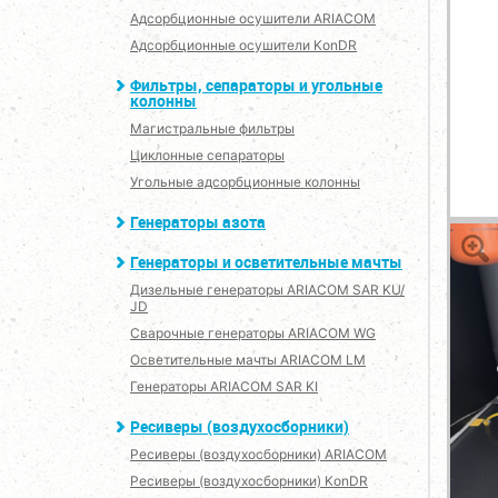
Адсорбционные осушители ARIACOM
Адсорбционные осушители KonDR
Фильтры, сепараторы и угольные
колонны
Магистральные фильтры
Циклонные сепараторы
Угольные адсорбционные колонны
Генераторы азота
Генераторы и осветительные мачты
Дизельные генераторы ARIACOM SAR KU/
JD
Сварочные генераторы ARIACOM WG
Осветительные мачты ARIACOM LM
Генераторы ARIACOM SAR KI
Ресиверы (воздухосборники)
Ресиверы (воздухосборники) ARIACOM
Ресиверы (воздухосборники) KonDR