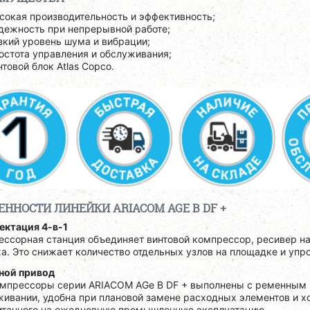
сокая производительность и эффективность;
дежность при непрерывной работе;
зкий уровень шума и вибрации;
остота управления и обслуживания;
нтовой блок Atlas Copco.
ЕННОСТИ ЛИНЕЙКИ ARIACOM AGE B DF +
ектация 4-в-1
ссорная станция объединяет винтовой компрессор, ресивер на 
а. Это снижает количество отдельных узлов на площадке и уп
ной привод
омпрессоры серии ARIACOM AGe B DF + выполнены с ременным п
ивании, удобна при плановой замене расходных элементов и х
итанного на ежедневную промышленную эксплуатацию.