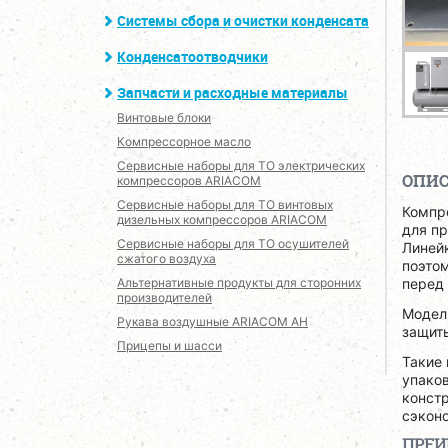
Системы сбора и очистки конденсата
Конденсатоотводчики
Запчасти и расходные материалы
Винтовые блоки
Компрессорное масло
Сервисные наборы для ТО электрических
ОПИ
компрессоров ARIACOM
Сервисные наборы для ТО винтовых
Компр
дизельных компрессоров ARIACOM
для пр
Сервисные наборы для ТО осушителей
Линей
сжатого воздуха
поэтом
Альтернативные продукты для сторонних
перед
производителей
Моде
Рукава воздушные ARIACOM AH
защиты
Прицепы и шасси
Такие 
упаков
констр
сэконо
ПРЕ