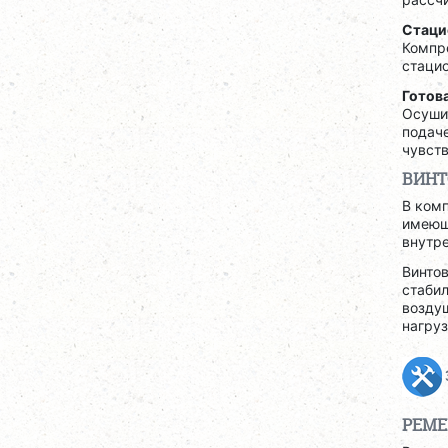
Стаци
Компр
стаци
Готов
Осушит
подаче
чувств
ВИНТ
В ком
имеющ
внутре
Винтов
стабил
возду
нагруз
РЕМЕ