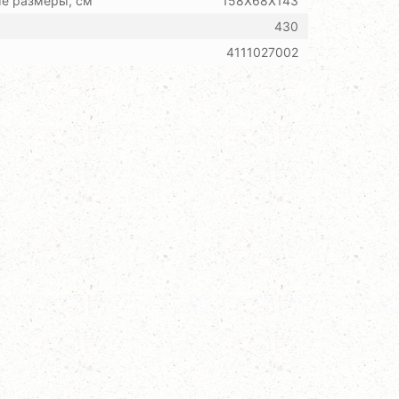
ые размеры, см
158Х68Х143
430
4111027002