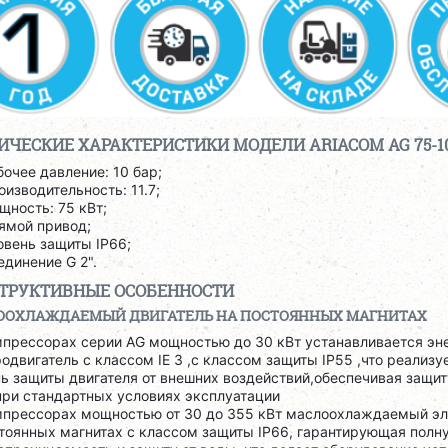
ИЧЕСКИЕ ХАРАКТЕРИСТИКИ МОДЕЛИ ARIACOM AG 75-1
бочее давление: 10 бар;
оизводительность: 11.7;
щность: 75 кВт;
ямой привод;
овень защиты IP66;
единение G 2".
ТРУКТИВНЫЕ ОСОБЕННОСТИ
ООХЛАЖДАЕМЫЙ ДВИГАТЕЛЬ НА ПОСТОЯННЫХ МАГНИТАХ
мпрессорах серии AG мощностью до 30 кВт устанавливается э
одвигатель с классом IE 3 ,с классом защиты IP55 ,что реализ
ь защиты двигателя от внешних воздействий,обеспечивая защит
при стандартных условиях эксплуатации
мпрессорах мощностью от 30 до 355 кВт маслоохлаждаемый эл
стоянных магнитах с классом защиты IP66, гарантирующая полн