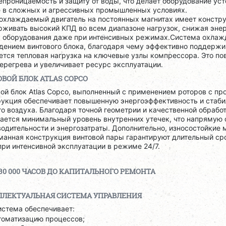
проницаемость и защиту от воды, что делает оборудование ус
е в сложных и агрессивных промышленных условиях.
охлаждаемый двигатель на постоянных магнитах имеет констру
рживать высокий КПД во всем диапазоне нагрузок, снижая эне
у оборудования даже при интенсивных режимах.Система охлажд
дением винтового блока, благодаря чему эффективно поддержи
ется тепловая нагрузка на ключевые узлы компрессора. Это п
ерегрева и увеличивает ресурс эксплуатации.
ВОЙ БЛОК ATLAS COPCO
ой блок Atlas Copco, выполненный с применением роторов с пр
рукция обеспечивает повышенную энергоэффективность и стаб
о воздуха. Благодаря точной геометрии и качественной обрабо
гается минимальный уровень внутренних утечек, что напрямую 
одительности и энергозатраты. Дополнительно, износостойкие 
манная конструкция винтовой пары гарантируют длительный ср
ри интенсивной эксплуатации в режиме 24/7.
30 000 ЧАСОВ ДО КАПИТАЛЬНОГО РЕМОНТА
ЛЛЕКТУАЛЬНАЯ СИСТЕМА УПРАВЛЕНИЯ
истема обеспечивает:
томатизацию процессов;