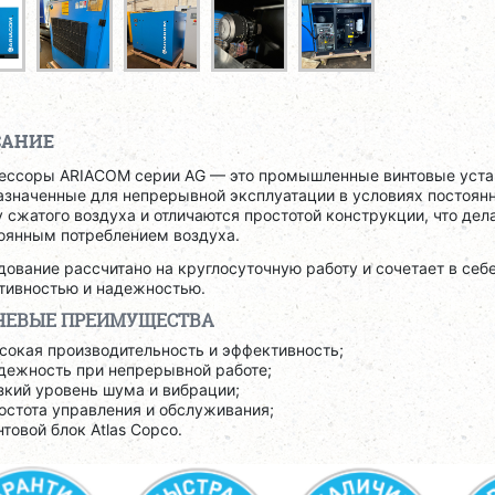
САНИЕ
ессоры ARIACOM серии AG — это промышленные винтовые устан
азначенные для непрерывной эксплуатации в условиях постоянн
 сжатого воздуха и отличаются простотой конструкции, что де
тоянным потреблением воздуха.
дование рассчитано на круглосуточную работу и сочетает в се
тивностью и надежностью.
ЕВЫЕ ПРЕИМУЩЕСТВА
сокая производительность и эффективность;
дежность при непрерывной работе;
зкий уровень шума и вибрации;
остота управления и обслуживания;
нтовой блок Atlas Copco.