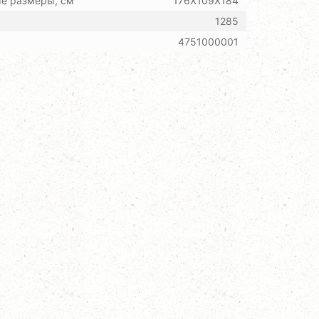
ые размеры, см
176X109X184
1285
4751000001