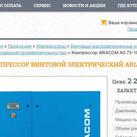
И ОПЛАТА
СЕРВИС
НОВОСТИ И АКЦИИ
ГДЕ КУП
Ваша корзина
Про
ая
»
Продукция
»
Компрессоры
»
Винтовые маслозаполненные 
рованной производительностью
»
Компрессор ARIACOM AG 75-1
ПРЕССОР ВИНТОВОЙ ЭЛЕКТРИЧЕСКИЙ ARIAC
2 
Цена:
ХАРАК
Производи
Давление,
Мощность,
Объем рес