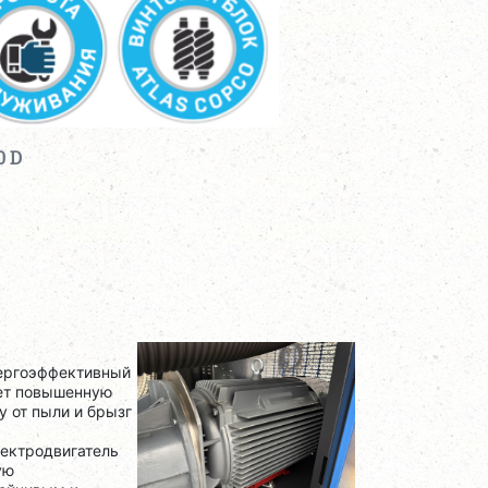
0 D
нергоэффективный
ует повышенную
у от пыли и брызг
ектродвигатель
ую