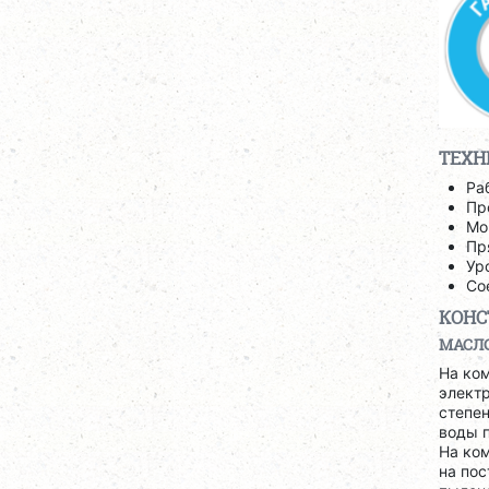
ТЕХН
Ра
Пр
Мо
Пр
Ур
Со
КОНС
МАСЛ
На ко
электр
степен
воды 
На ко
на по