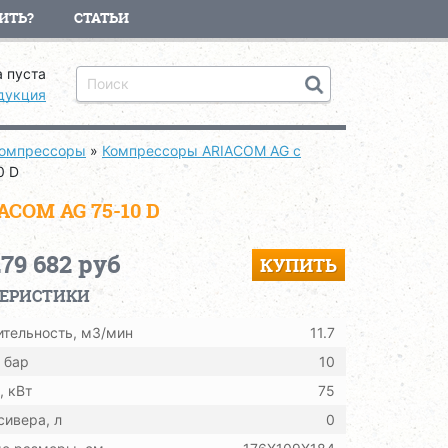
ИТЬ?
СТАТЬИ
 пуста
дукция
компрессоры
»
Компрессоры ARIACOM AG с
0 D
OM AG 75-10 D
279 682 руб
КУПИТЬ
ТЕРИСТИКИ
тельность, м3/мин
11.7
 бар
10
 кВт
75
ивера, л
0