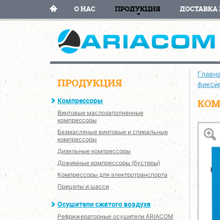
О НАС
ПРОДУКЦИЯ
ДОСТАВКА 
Главн
ПРОДУКЦИЯ
фикси
Компрессоры
КОМ
Винтовые маслозаполненные
компрессоры
Безмасляные винтовые и спиральные
компрессоры
Дизельные компрессоры
Дожимные компрессоры (бустеры)
Компрессоры для электротранспорта
Прицепы и шасси
Осушители сжатого воздуха
Рефрижераторные осушители ARIACOM