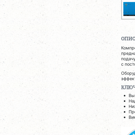
ОПИ
Компр
предн
подачу
с пос
Обору
эффек
КЛЮЧ
Вы
На
Ни
Пр
Ви