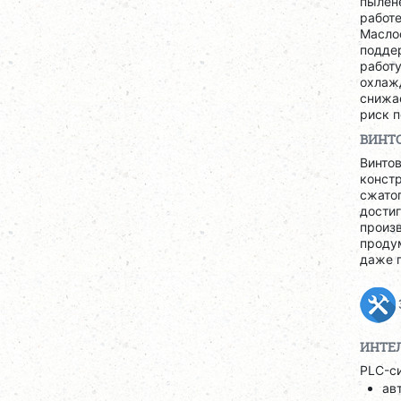
пылене
работ
Масло
подде
работ
охлаж
снижа
риск п
ВИНТО
Винтов
конст
сжатог
дости
произв
проду
даже п
ИНТЕ
PLC-с
ав