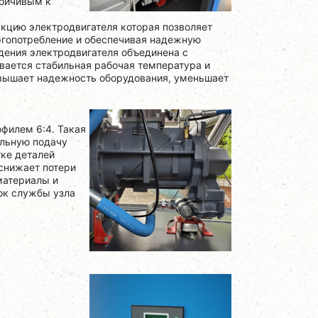
тойчивым к
кцию электродвигателя которая позволяет
ргопотребление и обеспечивая надежную
ения электродвигателя объединена с
вается стабильная рабочая температура и
овышает надежность оборудования, уменьшает
офилем 6:4. Такая
ильную подачу
тке деталей
снижает потери
материалы и
ок службы узла