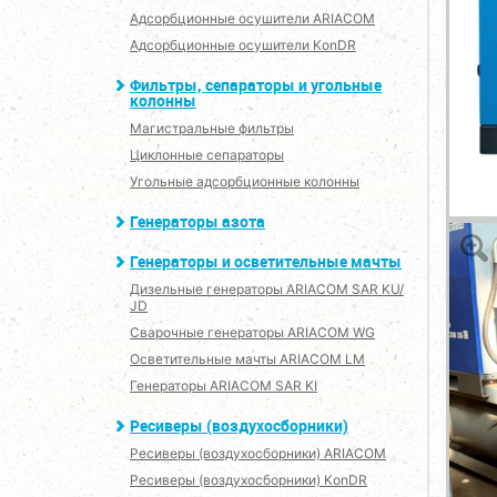
Адсорбционные осушители ARIACOM
Адсорбционные осушители KonDR
Фильтры, сепараторы и угольные
колонны
Магистральные фильтры
Циклонные сепараторы
Угольные адсорбционные колонны
Генераторы азота
Генераторы и осветительные мачты
Дизельные генераторы ARIACOM SAR KU/
JD
Сварочные генераторы ARIACOM WG
Осветительные мачты ARIACOM LM
Генераторы ARIACOM SAR KI
Ресиверы (воздухосборники)
Ресиверы (воздухосборники) ARIACOM
Ресиверы (воздухосборники) KonDR