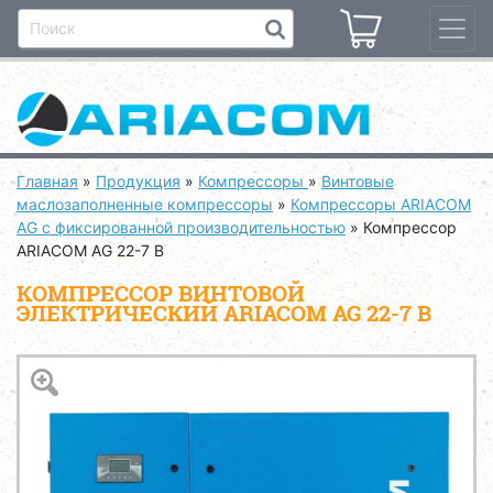
Главная
»
Продукция
»
Компрессоры
»
Винтовые
маслозаполненные компрессоры
»
Компрессоры ARIACOM
AG с фиксированной производительностью
»
Компрессор
ARIACOM AG 22-7 B
КОМПРЕССОР ВИНТОВОЙ
ЭЛЕКТРИЧЕСКИЙ ARIACOM AG 22-7 B