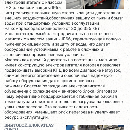
электродвигатель с классом
IE 3 ,с классом защиты IP55
,что реализует повышенную степень защиты двигателя от
внешних воздействий,обеспечивая защиту от пыли и брызг
воды при стандартных условиях эксплуатации
На компрессорах мощностью от 30 до 355 кВт
маслоохлаждаемый электродвигатель на постоянных
магнитах с классом защиты IP66, гарантирующая полную
пыленепроницаемость и защиту от воды, что делает
оборудование устойчивым к работе в сложных и
агрессивных промышленных условиях.
Маслоохлаждаемый двигатель на постоянных магнитах
имеет конструкцию электродвигателя которая позволяет
поддерживать высокий КПД во всем диапазоне нагрузок,
снижая энергопотребление и обеспечивая надежную
работу оборудования даже при интенсивных
режимах.Система охлаждения электродвигателя
объединена с охлаждением винтового блока, благодаря
чему эффективно поддерживается стабильная рабочая
температура и снижается тепловая нагрузка на ключевые
узлы компрессора. Это повышает надежность
оборудования, уменьшает риск перегрева и увеличивает
ресурс эксплуатации.
ВИНТОВОЙ БЛОК ATLAS
COPCO