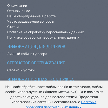
О компании
Отзывы о нас
Наше оборудование в работе
Часто задаваемые вопросы
Статьи
Согласие на обработку персональных данных
Политика обработки персональных данных
ИНФОРМАЦИЯ ДЛЯ ДИЛЕРОВ
Личный кабинет дилера
СЕРВИСНОЕ ОБСЛУЖИВАНИЕ
Сервис и услуги
ИНФОРМАЦИОННАЯ ПОДДЕРЖКА
info@ariacom.ru
Наш сайт обрабатывает файлы cookie (в том числе, файлы
cookie, используемые «Яндекс-метрикой»). Они помогают
делать сайт удобнее для пользователей. Продолжая
использование сайта, Вы соглашаетесь с
Политика
обработки персональных данных
.
® Все права защищены. 2013-2026. Информация на сайте