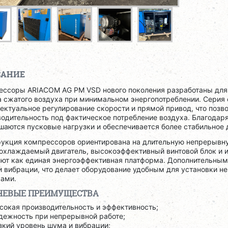
САНИЕ
ессоры ARIACOM AG PM VSD нового поколения разработаны для 
 сжатого воздуха при минимальном энергопотреблении. Серия 
ектуальное регулирование скорости и прямой привод, что позв
одительность под фактическое потребление воздуха. Благодаря
аются пусковые нагрузки и обеспечивается более стабильное 
рукция компрессоров ориентирована на длительную непрерывн
охлаждаемый двигатель, высокоэффективный винтовой блок и и
ают как единая энергоэффективная платформа. Дополнительным
и вибрации, что делает оборудование удобным для установки 
ками.
ЕВЫЕ ПРЕИМУЩЕСТВА
сокая производительность и эффективность;
дежность при непрерывной работе;
зкий уровень шума и вибрации;