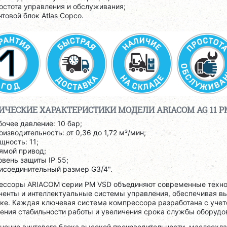
остота управления и обслуживания;
нтовой блок Atlas Copco.
ИЧЕСКИЕ ХАРАКТЕРИСТИКИ МОДЕЛИ ARIACOM AG 11 P
бочее давление: 10 бар;
оизводительность: от 0,36 до 1,72 м³/мин;
щность: 11;
ямой привод;
овень защиты IP 55;
исоединительный размер G3/4".
ессоры ARIACOM серии PM VSD объединяют современные техно
ненты и интеллектуальные системы управления, обеспечивая в
зке. Каждая ключевая система компрессора разработана с учет
ения стабильности работы и увеличения срока службы оборудо
нение винтового блока высокой производительности, маслоохл