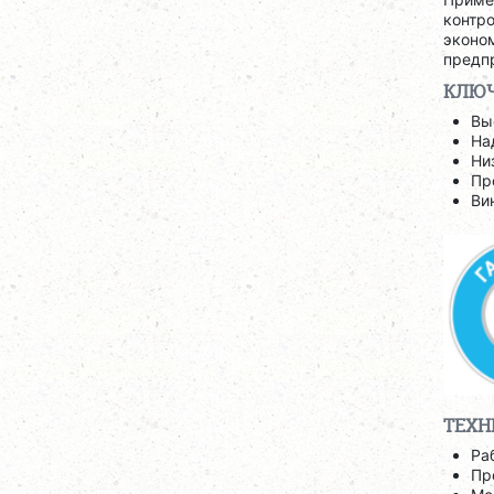
контро
эконо
предп
КЛЮЧ
Вы
На
Ни
Пр
Ви
ТЕХН
Ра
Пр