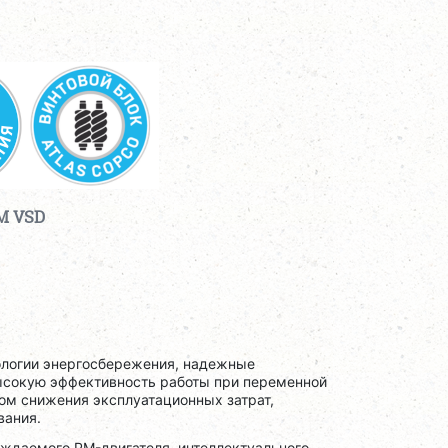
M VSD
логии энергосбережения, надежные
ысокую эффективность работы при переменной
ом снижения эксплуатационных затрат,
вания.
аждаемого PM-двигателя, интеллектуального