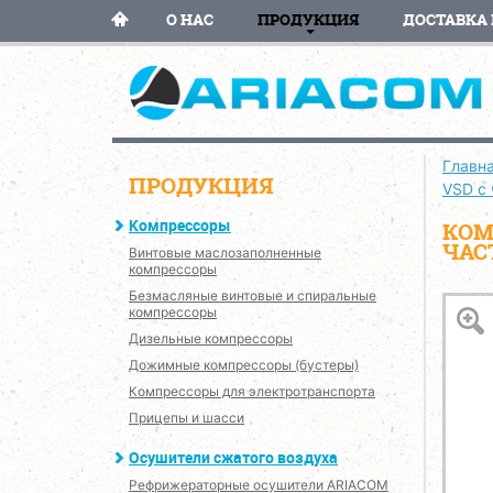
О НАС
ПРОДУКЦИЯ
ДОСТАВКА 
Главн
ПРОДУКЦИЯ
VSD с
Компрессоры
КОМ
ЧАС
Винтовые маслозаполненные
компрессоры
Безмасляные винтовые и спиральные
компрессоры
Дизельные компрессоры
Дожимные компрессоры (бустеры)
Компрессоры для электротранспорта
Прицепы и шасси
Осушители сжатого воздуха
Рефрижераторные осушители ARIACOM