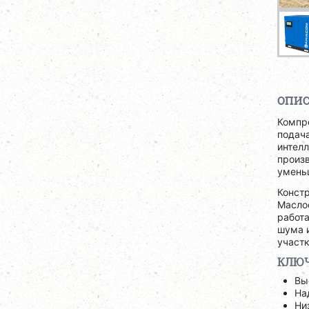
ОПИ
Компр
подача
интелл
произв
уменьш
Конст
Масло
работ
шума 
участ
КЛЮЧ
Вы
На
Ни