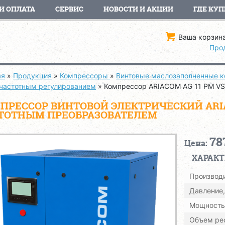
И ОПЛАТА
СЕРВИС
НОВОСТИ И АКЦИИ
ГДЕ КУП
Ваша корзина
Про
ая
»
Продукция
»
Компрессоры
»
Винтовые маслозаполненные 
 частотным регулированием
»
Компрессор ARIACOM AG 11 PM V
ПРЕССОР ВИНТОВОЙ ЭЛЕКТРИЧЕСКИЙ ARIAC
ТОТНЫМ ПРЕОБРАЗОВАТЕЛЕМ
78
Цена:
ХАРАК
Производи
Давление,
Мощность,
Объем рес