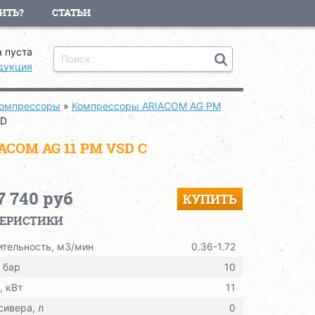
ИТЬ?
СТАТЬИ
 пуста
дукция
компрессоры
»
Компрессоры ARIACOM AG PM
SD
OM AG 11 PM VSD С
7 740 руб
КУПИТЬ
ТЕРИСТИКИ
тельность, м3/мин
0.36-1.72
 бар
10
 кВт
11
ивера, л
0