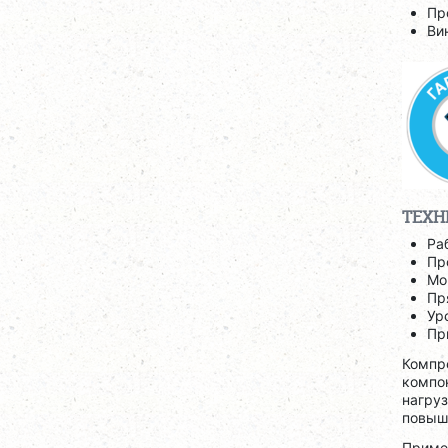
Пр
Ви
ТЕХН
Ра
Пр
Мо
Пр
Ур
Пр
Компр
компо
нагру
повыш
Приме