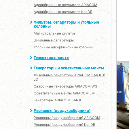
Адсорбционные осушители ARIACOM
Адсорбционные осушители KonDR
Фильтры, сепараторы и угольные
колонны
Магистральные фильтры
Циклонные сепараторы
Угольные адсорбционные колонны
Генераторы азота
Генераторы и осветительные мачты
Дизельные генераторы ARIACOM SAR KU/
JD
Сварочные генераторы ARIACOM WG
Осветительные мачты ARIACOM LM
Генераторы ARIACOM SAR KI
Ресиверы (воздухосборники)
Ресиверы (воздухосборники) ARIACOM
Ресиверы (воздухосборники) KonDR