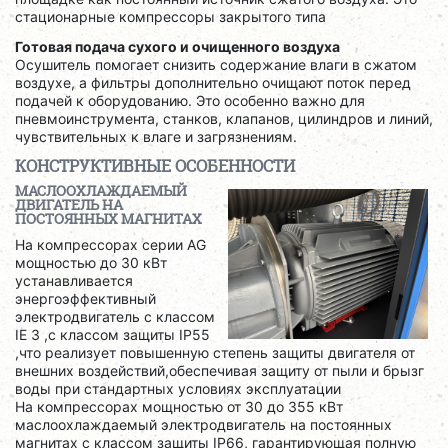
стационарные компрессоры закрытого типа
Готовая подача сухого и очищенного воздуха
Осушитель помогает снизить содержание влаги в сжатом
воздухе, а фильтры дополнительно очищают поток перед
подачей к оборудованию. Это особенно важно для
пневмоинструмента, станков, клапанов, цилиндров и линий,
чувствительных к влаге и загрязнениям.
КОНСТРУКТИВНЫЕ ОСОБЕННОСТИ
МАСЛООХЛАЖДАЕМЫЙ
ДВИГАТЕЛЬ НА
ПОСТОЯННЫХ МАГНИТАХ
На компрессорах серии AG
мощностью до 30 кВт
устанавливается
энергоэффективный
электродвигатель с классом
IE 3 ,с классом защиты IP55
,что реализует повышенную степень защиты двигателя от
внешних воздействий,обеспечивая защиту от пыли и брызг
воды при стандартных условиях эксплуатации
На компрессорах мощностью от 30 до 355 кВт
маслоохлаждаемый электродвигатель на постоянных
магнитах с классом защиты IP66, гарантирующая полную