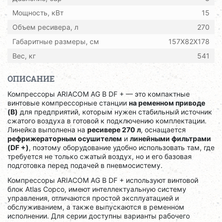
Мощность, кВт
15
Объем ресивера, л
270
Габаритные размеры, см
157X82X178
Вес, кг
541
ОПИСАНИЕ
Компрессоры ARIACOM AG B DF + — это компактные
винтовые компрессорные станции
на ременном приводе
(B)
для предприятий, которым нужен стабильный источник
сжатого воздуха в готовой к подключению комплектации.
Линейка выполнена на
ресивере 270 л
, оснащается
рефрижераторным осушителем
и
линейными фильтрами
(DF +)
, поэтому оборудование удобно использовать там, где
требуется не только сжатый воздух, но и его базовая
подготовка перед подачей в пневмосистему.
Компрессоры ARIACOM AG B DF + используют винтовой
блок Atlas Copco, имеют интеллектуальную систему
управления, отличаются простой эксплуатацией и
обслуживанием, а также выпускаются в ременном
исполнении. Для серии доступны варианты рабочего