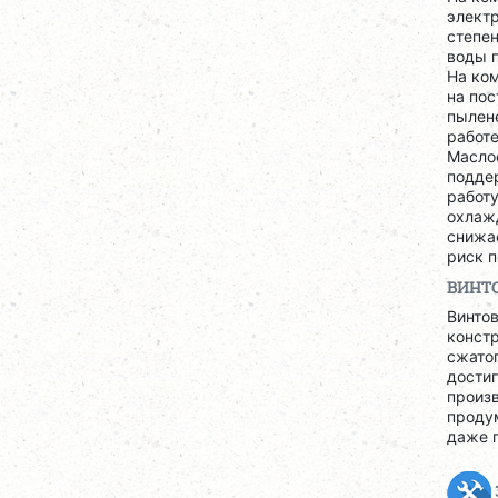
электр
степен
воды 
На ко
на по
пылене
работ
Масло
подде
работ
охлаж
снижа
риск п
ВИНТО
Винтов
конст
сжатог
дости
произв
проду
даже п