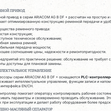
ННОЙ ПРИВОД
ой привод в серии ARIACOM AG B DF + рассчитан на простую и
вает оптимизированную конструкцию ременной передачи и удоб
ущества ременного привода:
остая конструкция;
ступное техническое обслуживание;
обная замена ремней;
абильная передача мощности;
рошее соотношение цены, надежности и ремонтопригодности.
редприятий это практичное решение: обслуживание не требует 
нты доступны для плановой замены.
ЛЛЕКТУАЛЬНОЕ УПРАВЛЕНИЕ
ессоры серии ARIACOM AG B DF + оснащаются
PLC-контролле
живает интеллектуальное управление, функции записи и напом
 интерфейса EN/CH.
онтроллер помогает оператору контролировать рабочее состоян
живать параметры и своевременно проводить обслуживание. Эт
 при эксплуатации и делает работу оборудования более предс
УШНО-МАСЛЯНЫЙ СЕПАРАТОР