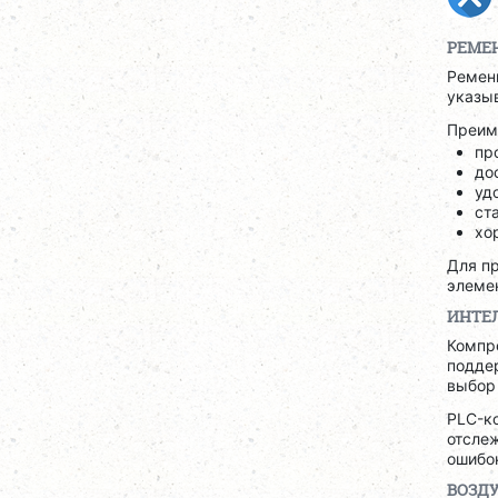
РЕМЕ
Ременн
указы
Преим
пр
до
уд
ст
хо
Для п
элеме
ИНТЕ
Компр
поддер
выбор
PLC-к
отсле
ошибок
ВОЗД