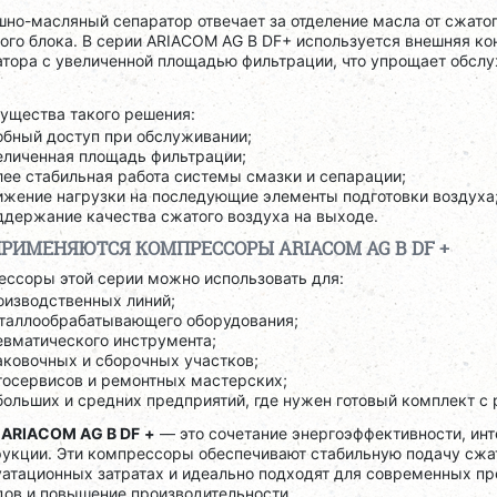
но-масляный сепаратор отвечает за отделение масла от сжатог
ого блока. В серии ARIACOM AG B DF+ используется внешняя к
атора с увеличенной площадью фильтрации, что упрощает обсл
.
ущества такого решения:
обный доступ при обслуживании;
еличенная площадь фильтрации;
лее стабильная работа системы смазки и сепарации;
ижение нагрузки на последующие элементы подготовки воздуха
ддержание качества сжатого воздуха на выходе.
ПРИМЕНЯЮТСЯ КОМПРЕССОРЫ ARIACOM AG B DF +
ессоры этой серии можно использовать для:
оизводственных линий;
таллообрабатывающего оборудования;
евматического инструмента;
аковочных и сборочных участков;
тосервисов и ремонтных мастерских;
больших и средних предприятий, где нужен готовый комплект с 
я
ARIACOM AG B DF
+
— это сочетание энергоэффективности, ин
рукции. Эти компрессоры обеспечивают стабильную подачу сжа
уатационных затратах и идеально подходят для современных п
дов и повышение производительности.