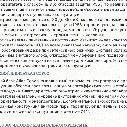
одвигатель с классом IE 3 ,с классом защиты IP55 ,что реализ
ь защиты двигателя от внешних воздействий,обеспечивая защит
при стандартных условиях эксплуатации
мпрессорах мощностью от 30 до 355 кВт маслоохлаждаемый эл
стоянных магнитах с классом защиты IP66, гарантирующая полн
проницаемость и защиту от воды, что делает оборудование ус
е в сложных и агрессивных промышленных условиях.
охлаждаемый двигатель на постоянных магнитах имеет констру
рживать высокий КПД во всем диапазоне нагрузок, снижая эне
у оборудования даже при интенсивных режимах.Система охлажд
дением винтового блока, благодаря чему эффективно поддержи
ется тепловая нагрузка на ключевые узлы компрессора. Это п
ерегрева и увеличивает ресурс эксплуатации.
ВОЙ БЛОК ATLAS COPCO
ой блок Atlas Copco, выполненный с применением роторов с пр
рукция обеспечивает повышенную энергоэффективность и стаб
о воздуха. Благодаря точной геометрии и качественной обрабо
гается минимальный уровень внутренних утечек, что напрямую 
одительности и энергозатраты. Дополнительно, износостойкие 
манная конструкция винтовой пары гарантируют длительный ср
ри интенсивной эксплуатации в режиме 24/7.
30 000 ЧАСОВ ДО КАПИТАЛЬНОГО РЕМОНТА