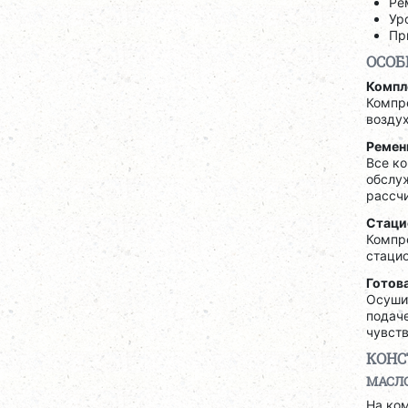
Ре
Ур
Пр
ОСОБ
Компл
Компре
воздух
Ремен
Все к
обслуж
рассч
Стаци
Компр
стаци
Готов
Осушит
подаче
чувств
КОНС
МАСЛ
На ко