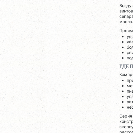
Воздуш
винтов
сепар
масла
Преим
уд
ув
бо
сн
по
ГДЕ 
Компр
пр
ме
пн
уп
ав
не
Сери
конст
экспл
расхо