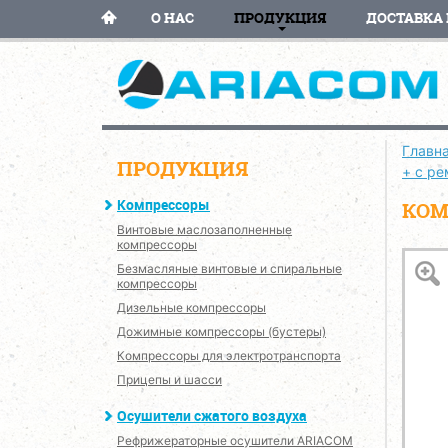
О НАС
ПРОДУКЦИЯ
ДОСТАВКА 
Главн
ПРОДУКЦИЯ
+ с р
Компрессоры
КОМ
Винтовые маслозаполненные
компрессоры
Безмасляные винтовые и спиральные
компрессоры
Дизельные компрессоры
Дожимные компрессоры (бустеры)
Компрессоры для электротранспорта
Прицепы и шасси
Осушители сжатого воздуха
Рефрижераторные осушители ARIACOM