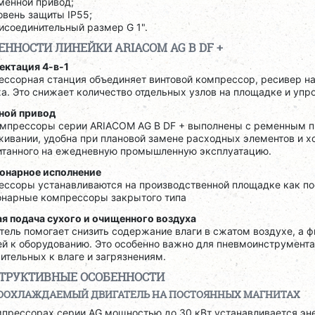
менной привод;
овень защиты IP55;
исоединительный размер G 1".
ЕННОСТИ ЛИНЕЙКИ ARIACOM AG B DF +
ектация 4-в-1
ссорная станция объединяет винтовой компрессор, ресивер на 
а. Это снижает количество отдельных узлов на площадке и уп
ной привод
омпрессоры серии ARIACOM AG B DF + выполнены с ременным пр
ивании, удобна при плановой замене расходных элементов и х
итанного на ежедневную промышленную эксплуатацию.
онарное исполнение
ессоры устанавливаются на производственной площадке как пос
онарные компрессоры закрытого типа
ая подача сухого и очищенного воздуха
ель помогает снизить содержание влаги в сжатом воздухе, а 
й к оборудованию. Это особенно важно для пневмоинструмента,
ительных к влаге и загрязнениям.
ТРУКТИВНЫЕ ОСОБЕННОСТИ
ООХЛАЖДАЕМЫЙ ДВИГАТЕЛЬ НА ПОСТОЯННЫХ МАГНИТАХ
мпрессорах серии AG мощностью до 30 кВт устанавливается э