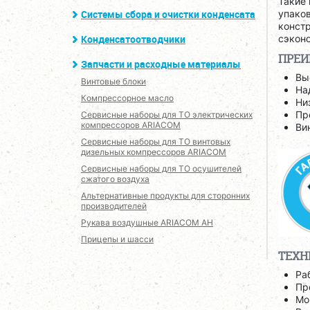
Такие 
упаков
Системы сбора и очистки конденсата
констр
сэконо
Конденсатоотводчики
ПРЕ
Запчасти и расходные материалы
Вы
Винтовые блоки
На
Компрессорное масло
Ни
Пр
Сервисные наборы для ТО электрических
компрессоров ARIACOM
Ви
Сервисные наборы для ТО винтовых
дизельных компрессоров ARIACOM
Сервисные наборы для ТО осушителей
сжатого воздуха
Альтернативные продукты для сторонних
производителей
Рукава воздушные ARIACOM AH
Прицепы и шасси
ТЕХН
Ра
Пр
Мо