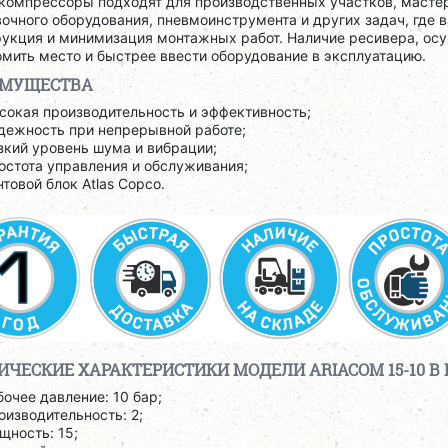
компрессоры подходят для производственных участков, мастер
очного оборудования, пневмоинструмента и других задач, где 
укция и минимизация монтажных работ. Наличие ресивера, осу
мить место и быстрее ввести оборудование в эксплуатацию.
ИМУЩЕСТВА
сокая производительность и эффективность;
дежность при непрерывной работе;
зкий уровень шума и вибрации;
остота управления и обслуживания;
нтовой блок Atlas Copco.
ИЧЕСКИЕ ХАРАКТЕРИСТИКИ МОДЕЛИ ARIACOM 15-10 B D
бочее давление: 10 бар;
оизводительность: 2;
щность: 15;