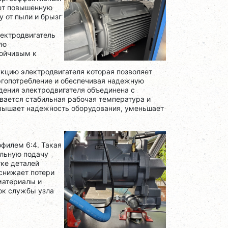
ует повышенную
у от пыли и брызг
ектродвигатель
ую
тойчивым к
кцию электродвигателя которая позволяет
ргопотребление и обеспечивая надежную
ения электродвигателя объединена с
вается стабильная рабочая температура и
овышает надежность оборудования, уменьшает
офилем 6:4. Такая
ильную подачу
тке деталей
снижает потери
материалы и
ок службы узла