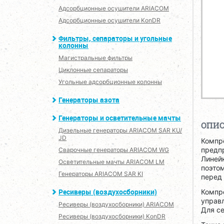
Адсорбционные осушители ARIACOM
Адсорбционные осушители KonDR
Фильтры, сепараторы и угольные
колонны
Магистральные фильтры
Циклонные сепараторы
Угольные адсорбционные колонны
Генераторы азота
Генераторы и осветительные мачты
ОПИ
Дизельные генераторы ARIACOM SAR KU/
JD
Компр
предпр
Сварочные генераторы ARIACOM WG
Линей
Осветительные мачты ARIACOM LM
поэтом
Генераторы ARIACOM SAR KI
перед
Ресиверы (воздухосборники)
Компре
управл
Ресиверы (воздухосборники) ARIACOM
Для се
Ресиверы (воздухосборники) KonDR