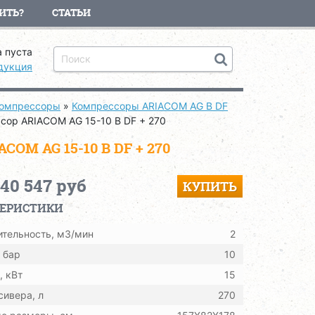
ИТЬ?
СТАТЬИ
 пуста
дукция
компрессоры
»
Компрессоры ARIACOM AG B DF
сор ARIACOM AG 15-10 B DF + 270
M AG 15-10 B DF + 270
040 547 руб
КУПИТЬ
ТЕРИСТИКИ
тельность, м3/мин
2
 бар
10
 кВт
15
ивера, л
270