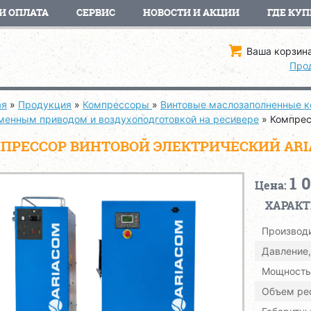
И ОПЛАТА
СЕРВИС
НОВОСТИ И АКЦИИ
ГДЕ КУП
Ваша корзина
Про
ая
»
Продукция
»
Компрессоры
»
Винтовые маслозаполненные 
еменным приводом и воздухоподготовкой на ресивере
»
Компрес
ПРЕССОР ВИНТОВОЙ ЭЛЕКТРИЧЕСКИЙ ARIACO
1 
Цена:
ХАРАК
Производи
Давление,
Мощность,
Объем рес