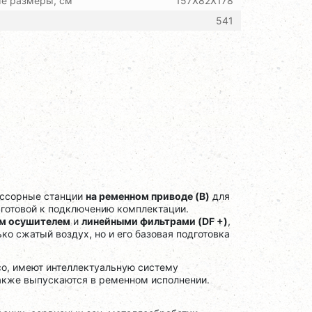
ые размеры, см
157X82X178
541
ессорные станции
на ременном приводе (B)
для
 готовой к подключению комплектации.
м осушителем
и
линейными фильтрами (DF +)
,
ко сжатый воздух, но и его базовая подготовка
co, имеют интеллектуальную систему
также выпускаются в ременном исполнении.