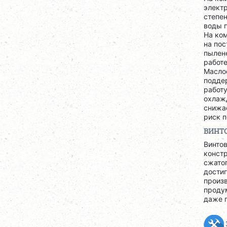
электр
степен
воды 
На ко
на по
пылене
работ
Масло
подде
работ
охлаж
снижа
риск п
ВИНТО
Винтов
конст
сжатог
дости
произв
проду
даже п