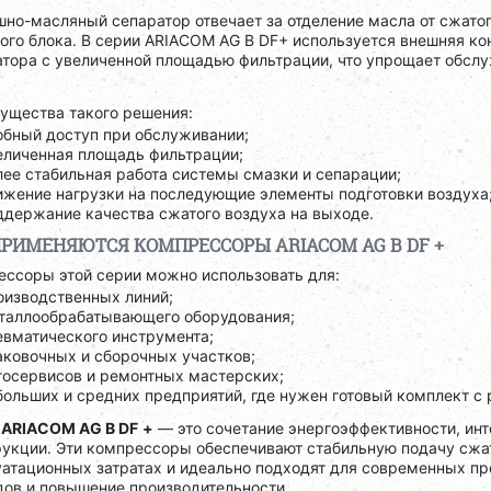
но-масляный сепаратор отвечает за отделение масла от сжатог
ого блока. В серии ARIACOM AG B DF+ используется внешняя к
атора с увеличенной площадью фильтрации, что упрощает обсл
.
ущества такого решения:
обный доступ при обслуживании;
еличенная площадь фильтрации;
лее стабильная работа системы смазки и сепарации;
ижение нагрузки на последующие элементы подготовки воздуха
ддержание качества сжатого воздуха на выходе.
ПРИМЕНЯЮТСЯ КОМПРЕССОРЫ ARIACOM AG B DF +
ессоры этой серии можно использовать для:
оизводственных линий;
таллообрабатывающего оборудования;
евматического инструмента;
аковочных и сборочных участков;
тосервисов и ремонтных мастерских;
больших и средних предприятий, где нужен готовый комплект с 
я
ARIACOM AG B DF
+
— это сочетание энергоэффективности, ин
рукции. Эти компрессоры обеспечивают стабильную подачу сжа
уатационных затратах и идеально подходят для современных п
дов и повышение производительности.