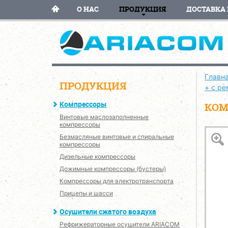
О НАС
ПРОДУКЦИЯ
ДОСТАВКА 
Главн
ПРОДУКЦИЯ
+ с р
Компрессоры
КОМ
Винтовые маслозаполненные
компрессоры
Безмасляные винтовые и спиральные
компрессоры
Дизельные компрессоры
Дожимные компрессоры (бустеры)
Компрессоры для электротранспорта
Прицепы и шасси
Осушители сжатого воздуха
Рефрижераторные осушители ARIACOM