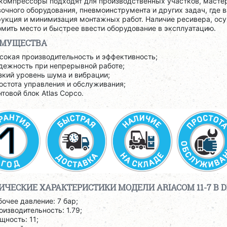
компрессоры подходят для производственных участков, мастер
очного оборудования, пневмоинструмента и других задач, где 
укция и минимизация монтажных работ. Наличие ресивера, осу
мить место и быстрее ввести оборудование в эксплуатацию.
ИМУЩЕСТВА
сокая производительность и эффективность;
дежность при непрерывной работе;
зкий уровень шума и вибрации;
остота управления и обслуживания;
нтовой блок Atlas Copco.
ИЧЕСКИЕ ХАРАКТЕРИСТИКИ МОДЕЛИ ARIACOM 11-7 B DF
бочее давление: 7 бар;
оизводительность: 1.79;
щность: 11;