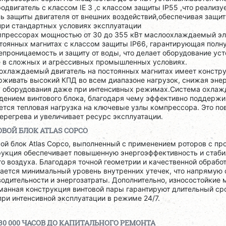
одвигатель с классом IE 3 ,с классом защиты IP55 ,что реализ
ь защиты двигателя от внешних воздействий,обеспечивая защит
при стандартных условиях эксплуатации
мпрессорах мощностью от 30 до 355 кВт маслоохлаждаемый эл
стоянных магнитах с классом защиты IP66, гарантирующая полн
проницаемость и защиту от воды, что делает оборудование ус
е в сложных и агрессивных промышленных условиях.
охлаждаемый двигатель на постоянных магнитах имеет констру
рживать высокий КПД во всем диапазоне нагрузок, снижая эне
у оборудования даже при интенсивных режимах.Система охлажд
дением винтового блока, благодаря чему эффективно поддержи
ется тепловая нагрузка на ключевые узлы компрессора. Это п
ерегрева и увеличивает ресурс эксплуатации.
ВОЙ БЛОК ATLAS COPCO
ой блок Atlas Copco, выполненный с применением роторов с пр
рукция обеспечивает повышенную энергоэффективность и стаб
о воздуха. Благодаря точной геометрии и качественной обрабо
гается минимальный уровень внутренних утечек, что напрямую 
одительности и энергозатраты. Дополнительно, износостойкие 
манная конструкция винтовой пары гарантируют длительный ср
ри интенсивной эксплуатации в режиме 24/7.
30 000 ЧАСОВ ДО КАПИТАЛЬНОГО РЕМОНТА