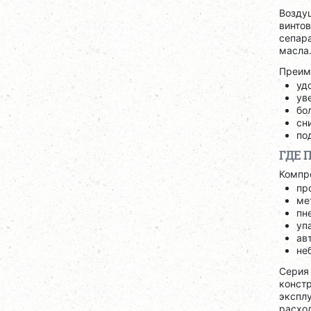
Воздуш
винтов
сепар
масла
Преим
уд
ув
бо
сн
по
ГДЕ 
Компр
пр
ме
пн
уп
ав
не
Сери
конст
экспл
расхо