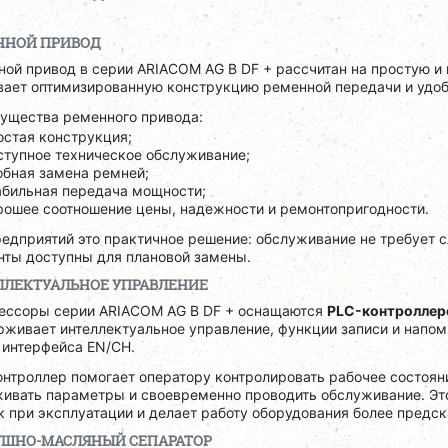
ННОЙ ПРИВОД
ой привод в серии ARIACOM AG B DF + рассчитан на простую и
вает оптимизированную конструкцию ременной передачи и удоб
ущества ременного привода:
остая конструкция;
ступное техническое обслуживание;
обная замена ремней;
абильная передача мощности;
рошее соотношение цены, надежности и ремонтопригодности.
редприятий это практичное решение: обслуживание не требует 
нты доступны для плановой замены.
ЛЛЕКТУАЛЬНОЕ УПРАВЛЕНИЕ
ессоры серии ARIACOM AG B DF + оснащаются
PLC-контролле
живает интеллектуальное управление, функции записи и напом
 интерфейса EN/CH.
онтроллер помогает оператору контролировать рабочее состоян
живать параметры и своевременно проводить обслуживание. Эт
 при эксплуатации и делает работу оборудования более предс
УШНО-МАСЛЯНЫЙ СЕПАРАТОР