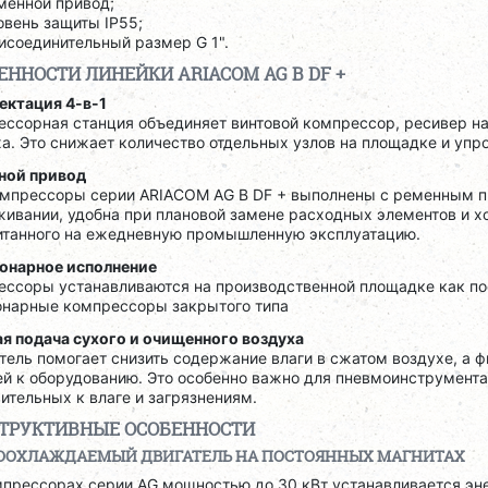
менной привод;
овень защиты IP55;
исоединительный размер G 1".
ЕННОСТИ ЛИНЕЙКИ ARIACOM AG B DF +
ектация 4-в-1
ссорная станция объединяет винтовой компрессор, ресивер на 
а. Это снижает количество отдельных узлов на площадке и уп
ной привод
омпрессоры серии ARIACOM AG B DF + выполнены с ременным пр
ивании, удобна при плановой замене расходных элементов и х
итанного на ежедневную промышленную эксплуатацию.
онарное исполнение
ессоры устанавливаются на производственной площадке как пос
онарные компрессоры закрытого типа
ая подача сухого и очищенного воздуха
ель помогает снизить содержание влаги в сжатом воздухе, а 
й к оборудованию. Это особенно важно для пневмоинструмента,
ительных к влаге и загрязнениям.
ТРУКТИВНЫЕ ОСОБЕННОСТИ
ООХЛАЖДАЕМЫЙ ДВИГАТЕЛЬ НА ПОСТОЯННЫХ МАГНИТАХ
мпрессорах серии AG мощностью до 30 кВт устанавливается э