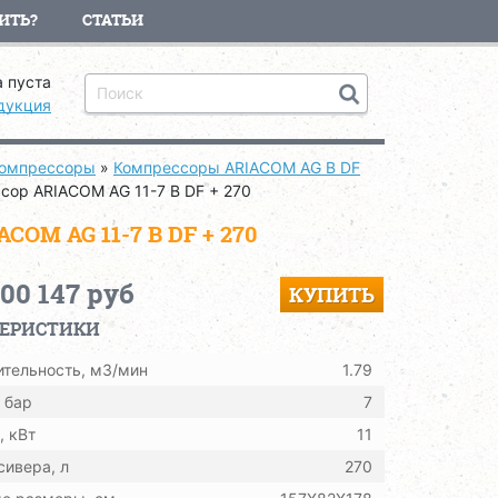
ИТЬ?
СТАТЬИ
 пуста
дукция
компрессоры
»
Компрессоры ARIACOM AG B DF
сор ARIACOM AG 11-7 B DF + 270
M AG 11-7 B DF + 270
000 147 руб
КУПИТЬ
ТЕРИСТИКИ
тельность, м3/мин
1.79
 бар
7
 кВт
11
ивера, л
270