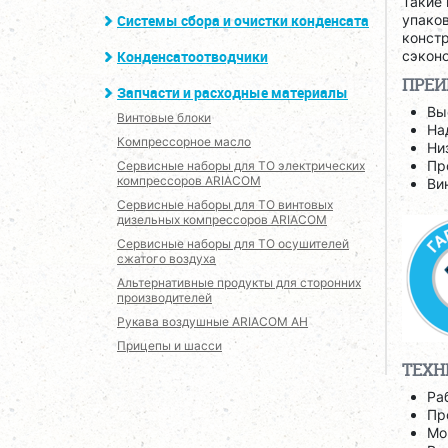
Такие 
упаков
Системы сбора и очистки конденсата
констр
сэконо
Конденсатоотводчики
ПРЕ
Запчасти и расходные материалы
Вы
Винтовые блоки
На
Компрессорное масло
Ни
Пр
Сервисные наборы для ТО электрических
компрессоров ARIACOM
Ви
Сервисные наборы для ТО винтовых
дизельных компрессоров ARIACOM
Сервисные наборы для ТО осушителей
сжатого воздуха
Альтернативные продукты для сторонних
производителей
Рукава воздушные ARIACOM AH
Прицепы и шасси
ТЕХН
Ра
Пр
Мо