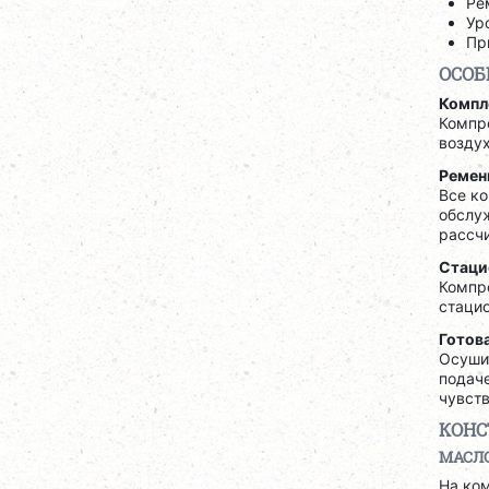
Ре
Ур
Пр
ОСОБ
Компл
Компре
воздух
Ремен
Все к
обслуж
рассч
Стаци
Компр
стаци
Готов
Осушит
подаче
чувств
КОНС
МАСЛ
На ко