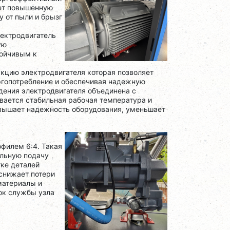
ует повышенную
у от пыли и брызг
ектродвигатель
ую
тойчивым к
кцию электродвигателя которая позволяет
ргопотребление и обеспечивая надежную
ения электродвигателя объединена с
вается стабильная рабочая температура и
овышает надежность оборудования, уменьшает
офилем 6:4. Такая
ильную подачу
тке деталей
снижает потери
материалы и
ок службы узла