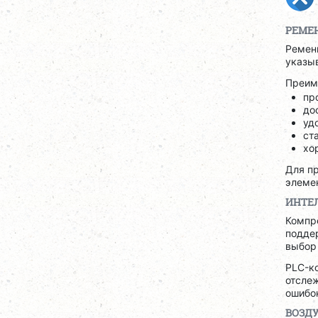
РЕМЕ
Ременн
указы
Преим
пр
до
уд
ст
хо
Для п
элеме
ИНТЕ
Компр
поддер
выбор
PLC-к
отсле
ошибок
ВОЗД