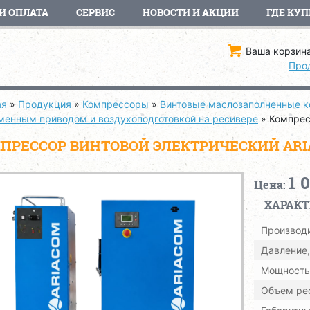
И ОПЛАТА
СЕРВИС
НОВОСТИ И АКЦИИ
ГДЕ КУП
Ваша корзина
Про
ая
»
Продукция
»
Компрессоры
»
Винтовые маслозаполненные 
еменным приводом и воздухоподготовкой на ресивере
»
Компрес
ПРЕССОР ВИНТОВОЙ ЭЛЕКТРИЧЕСКИЙ ARIACO
1 
Цена:
ХАРАК
Производи
Давление,
Мощность,
Объем рес