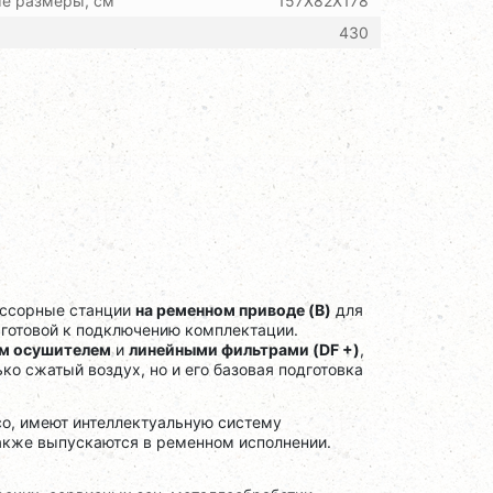
ые размеры, см
157X82X178
430
ессорные станции
на ременном приводе (B)
для
 готовой к подключению комплектации.
м осушителем
и
линейными фильтрами (DF +)
,
ко сжатый воздух, но и его базовая подготовка
co, имеют интеллектуальную систему
также выпускаются в ременном исполнении.