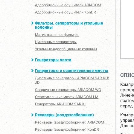
Адсорбционные осушители ARIACOM
Адсорбционные осушители KonDR
Фильтры, сепараторы и угольные
колонны
Магистральные фильтры
Циклонные сепараторы
Угольные адсорбционные колонны
Генераторы азота
Генераторы и осветительные мачты
ОПИ
Дизельные генераторы ARIACOM SAR KU/
JD
Компр
предпр
Сварочные генераторы ARIACOM WG
Линей
Осветительные мачты ARIACOM LM
поэтом
Генераторы ARIACOM SAR KI
перед
Ресиверы (воздухосборники)
Компре
управл
Ресиверы (воздухосборники) ARIACOM
Для се
Ресиверы (воздухосборники) KonDR