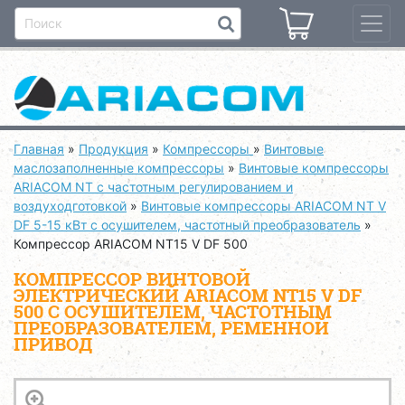
Главная
»
Продукция
»
Компрессоры
»
Винтовые
маслозаполненные компрессоры
»
Винтовые компрессоры
ARIACOM NT с частотным регулированием и
воздуходготовкой
»
Винтовые компрессоры ARIACOM NT V
DF 5-15 кВт с осушителем, частотный преобразователь
»
Компрессор ARIACOM NT15 V DF 500
КОМПРЕССОР ВИНТОВОЙ
ЭЛЕКТРИЧЕСКИЙ ARIACOM NT15 V DF
500 С ОСУШИТЕЛЕМ, ЧАСТОТНЫМ
ПРЕОБРАЗОВАТЕЛЕМ, РЕМЕННОЙ
ПРИВОД