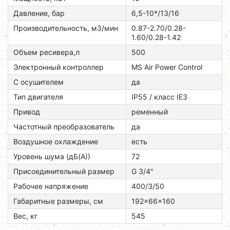
Давление, бар
6,5-10*/13/16
Производительность, м3/мин
0.87-2.70/0.28-
1.60/0.28-1.42
Объем ресивера,л
500
Электронный контроллер
MS Air Power Control
С осушителем
да
Тип двигателя
ІР55 / класс ІЕЗ
Привод
ременный
Частотный преобразователь
да
Воздушное охлаждение
есть
Уровень шума (дБ(А))
72
Присоединительный размер
G 3/4"
Рабочее напряжение
400/3/50
Габаритные размеры, см
192x66x160
Вес, кг
545