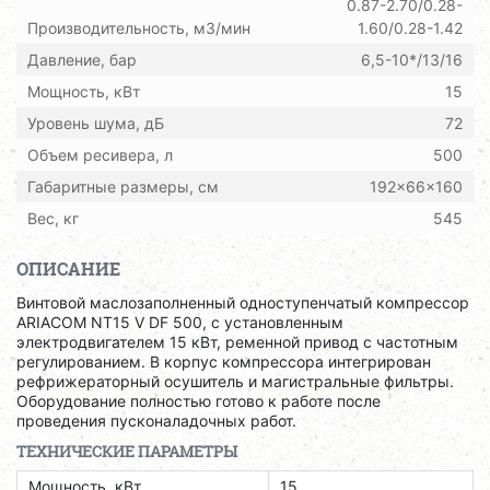
0.87-2.70/0.28-
Производительность, м3/мин
1.60/0.28-1.42
Давление, бар
6,5-10*/13/16
Мощность, кВт
15
Уровень шума, дБ
72
Объем ресивера, л
500
Габаритные размеры, см
192x66x160
Вес, кг
545
ОПИСАНИЕ
Винтовой маслозаполненный одноступенчатый компрессор
ARIACOM NT15 V DF 500, с установленным
электродвигателем 15 кВт, ременной привод с частотным
регулированием. В корпус компрессора интегрирован
рефрижераторный осушитель и магистральные фильтры.
Оборудование полностью готово к работе после
проведения пусконаладочных работ.
ТЕХНИЧЕСКИЕ ПАРАМЕТРЫ
Мощность, кВт
15