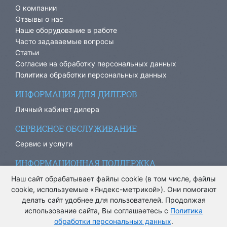
О компании
Отзывы о нас
Наше оборудование в работе
Часто задаваемые вопросы
Статьи
Согласие на обработку персональных данных
Политика обработки персональных данных
ИНФОРМАЦИЯ ДЛЯ ДИЛЕРОВ
Личный кабинет дилера
СЕРВИСНОЕ ОБСЛУЖИВАНИЕ
Сервис и услуги
ИНФОРМАЦИОННАЯ ПОДДЕРЖКА
info@ariacom.ru
Наш сайт обрабатывает файлы cookie (в том числе, файлы
cookie, используемые «Яндекс-метрикой»). Они помогают
делать сайт удобнее для пользователей. Продолжая
использование сайта, Вы соглашаетесь с
Политика
обработки персональных данных
.
® Все права защищены. 2013-2026. Информация на сайте