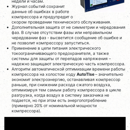
недели и часам.
Журнал событий сохранит
данные об ошибках в работе
компрессора и предупредит о
скором проведении технического обслуживания.
Дополнительная защита от не симметрии и чередования
фаз. В случае отсутствии фазы или неправильном
чередовании фаз - высветится сообщение об ошибке и
не позволит компрессору запуститься.
Применение в цепи питания электрического
токоограничивающего предохранителя, а также
системы для защиты от перепадов напряжения –
надежно защищают электрическую часть компрессора.
Алгоритм автоматической оптимизации времени работы
компрессора на холостом ходу
AutoTlse
– значительно
экономит электроэнергию, останавливая компрессор
раньше, при снижении расхода сжатого воздуха,
оптимизируя тем самым работу компрессора в цикле
разгрузка, когда воздух в систему заказчика не
подается, но при этом есть энергопотребление
(примерно 20% от номинальной мощности
компрессора).