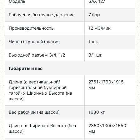
Модель
SAX 127
Рабочее избыточное давление
7 бар
Производительность
12 м3/мин
Число ступеней сжатия
1 шт.
Выходной разъем 3/4, 1/2
3/1 шт.
Габариты и вес
Длина (с вертикальной/
2761х1790х1915
горизонтальной буксирной
мм
тягой) х Ширина х Высота (на
шасси)
Вес рабочий (на шасси)
1680 кг
Длина х Ширина х Высота (без
2350x1300x1550
шасси)
мм