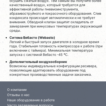
осушить сжатый воздух. Тем самым Вы получите более
качественный воздух, который требуется для
эффективной работы пневмоинструмента,
абразивоструйного и покрасочного оборудования. Слив
конденсата происходит автоматически и не требует
внимания. Обводной клапан защитит охладитель от
замерзания при минусовых температурах окружающей
среды.
Ситема Вебасто (Webasto)
Легкий и быстрый запуск двигателя в холодное время
года. Стабильная готовность компрессора к работе (при
включении с таймера). Минимальная температура
запуска с системой Вебасто -45
°
C.
Дополнительный воздухосборник
Возможны индивидуальные конфигурации ресивера,
позволяющие адаптировать оборудование под
конкретные производственные задачи заказчика.
О компании
Отзывы о нас
Наше оборудование в работе
Часто задаваемые вопросы