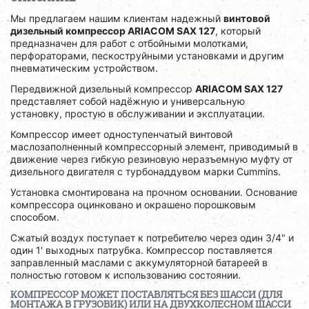
Мы предлагаем нашим клиентам надежный
винтовой
дизельный компрессор ARIACOM SAX 127
, который
предназначен для работ с отбойными молотками,
перфораторами, пескоструйными установками и другим
пневматическим устройством.
Передвижной дизельный компрессор
ARIACOM SAX 127
представляет собой надёжную и универсальную
установку, простую в обслуживании и эксплуатации.
Компрессор имеет одноступенчатый винтовой
маслозаполненный компрессорный элемент, приводимый в
движение через гибкую резиновую неразъемную муфту от
дизельного двигателя с турбонаддувом марки Cummins.
Установка смонтирована на прочном основании. Основание
компрессора оцинковано и окрашено порошковым
способом.
Сжатый воздух поступает к потребителю через один 3/4" и
один 1' выходных патрубка. Компрессор поставляется
заправленный маслами с аккумуляторной батареей в
полностью готовом к использованию состоянии.
КОМПРЕССОР МОЖЕТ ПОСТАВЛЯТЬСЯ БЕЗ ШАССИ (ДЛЯ
МОНТАЖА В ГРУЗОВИК) ИЛИ НА ДВУХКОЛЕСНОМ ШАССИ