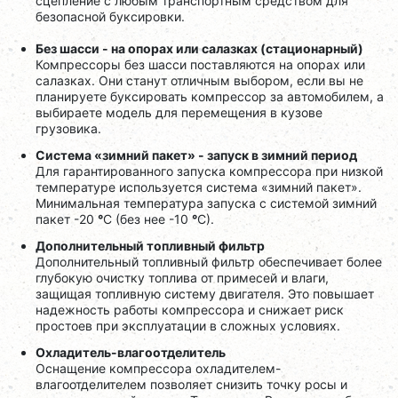
сцепление с любым транспортным средством для
безопасной буксировки.
Без шасси - на опорах или салазках (стационарный)
Компрессоры без шасси поставляются на опорах или
салазках. Они станут отличным выбором, если вы не
планируете буксировать компрессор за автомобилем, а
выбираете модель для перемещения в кузове
грузовика.
Система «зимний пакет» - запуск в зимний период
Для гарантированного запуска компрессора при низкой
температуре используется система «зимний пакет».
Минимальная температура запуска с системой зимний
пакет -20
°
C (без нее -10
°
C).
Дополнительный топливный фильтр
Дополнительный топливный фильтр обеспечивает более
глубокую очистку топлива от примесей и влаги,
защищая топливную систему двигателя. Это повышает
надежность работы компрессора и снижает риск
простоев при эксплуатации в сложных условиях.
Охладитель-влагоотделитель
Оснащение компрессора охладителем-
влагоотделителем позволяет снизить точку росы и