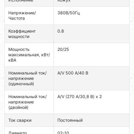
Напряжение/
380В/50Гц
Частота
Коэффициент
0.8
мощности
Мощность
20/25
максимальная, кВт/
кВА
Номинальный ток/
A/V 500 А/40 В
напряжение
(одиночный)
Номинальный ток/
A/V (270 А/30,8 В) x 2
напряжение
(двойной)
Ток сварки
Постоянный
Диаметр
02-10