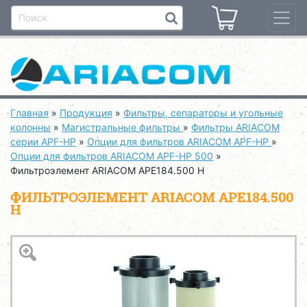
Главная
»
Продукция
»
Фильтры, сепараторы и угольные
колонны
»
Магистральные фильтры
»
Фильтры ARIACOM
серии APF-HP
»
Опции для фильтров ARIACOM APF-HP
»
Опции для фильтров ARIACOM APF-HP 500
»
Фильтроэлемент ARIACOM APE184.500 H
ФИЛЬТРОЭЛЕМЕНТ ARIACOM APE184.500
H