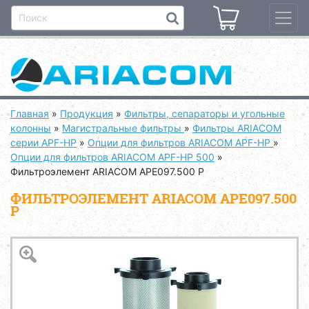
Главная
»
Продукция
»
Фильтры, сепараторы и угольные
колонны
»
Магистральные фильтры
»
Фильтры ARIACOM
серии APF-HP
»
Опции для фильтров ARIACOM APF-HP
»
Опции для фильтров ARIACOM APF-HP 500
»
Фильтроэлемент ARIACOM APE097.500 P
ФИЛЬТРОЭЛЕМЕНТ ARIACOM APE097.500
P