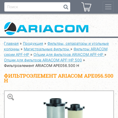
Главная
»
Продукция
»
Фильтры, сепараторы и угольные
колонны
»
Магистральные фильтры
»
Фильтры ARIACOM
серии APF-HP
»
Опции для фильтров ARIACOM APF-HP
»
Опции для фильтров ARIACOM APF-HP 500
»
Фильтроэлемент ARIACOM APE056.500 H
ФИЛЬТРОЭЛЕМЕНТ ARIACOM APE056.500
H