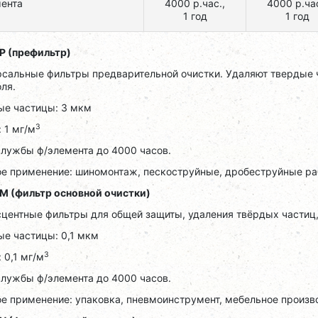
ента
4000 р.час.,
4000 р.час
1 год
1 год
 P (префильтр)
рсальные фильтры предварительной очистки. Удаляют твердые ч
ля.
ые частицы: 3 мкм
3
 1 мг/м
службы ф/элемента до 4000 часов.
ое применение: шиномонтаж, пескоструйные, дробеструйные ра
 M (фильтр основной очистки)
центные фильтры для общей защиты, удаления твёрдых частиц,
ые частицы: 0,1 мкм
3
 0,1 мг/м
службы ф/элемента до 4000 часов.
е применение: упаковка, пневмоинструмент, мебельное произв