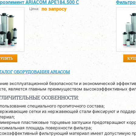
роэлемент ARIACOM APE184.500 C
Фильтро
по запросу
Цена:
КУПИТЬ
КУП
ТАЛОГ ОБОРУДОВАНИЯ ARIACOM
ание эксплуатационной безопасности и экономической эффектив
кте, является главным преимуществом высокоэффективных фи
ТЛИЧИТЕЛЬНЫЕ ОСОБЕННОСТИ:
пользование специального пропиточного состава;
ерживающие сетки из нержавеющей стали фиксируют и подде
териал;
лимерные пластиковые торцевые заглушки предотвращают кор
ксимальная площадь поверхности фильтра;
сокоэффективный фильтрующий материал имеет допустимую про