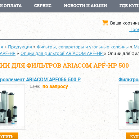
И ОПЛАТА
СЕРВИС
НОВОСТИ И АКЦИИ
ГДЕ КУП
Ваша корзина
Про
ая
»
Продукция
»
Фильтры, сепараторы и угольные колонны
»
Ма
 APF-HP
»
Опции для фильтров ARIACOM APF-HP
»
Опции для фи
ИИ ДЛЯ ФИЛЬТРОВ ARIACOM APF-HP 500
роэлемент ARIACOM APE056.500 P
Фильтро
по запросу
Цена:
КУПИТЬ
КУП