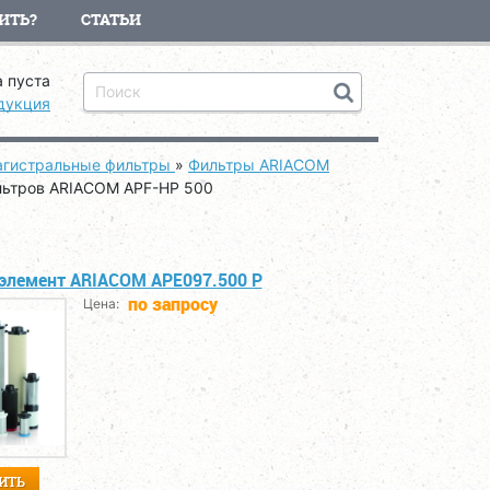
ИТЬ?
СТАТЬИ
 пуста
дукция
гистральные фильтры
»
Фильтры ARIACOM
льтров ARIACOM APF-HP 500
элемент ARIACOM APE097.500 P
по запросу
Цена:
ИТЬ