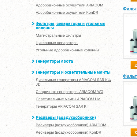
Адсорбционные осушители ARIACOM
Фильт
Адсорбционные осушители KonDR
Фильтры, сепараторы и угольные
колонны
Магистральные фильтры
Циклонные сепараторы
Угольные адсорбционные колонны
Генераторы азота
Генераторы и осветительные мачты
Фильт
Дизельные генераторы ARIACOM SAR KU/
JD
Сварочные генераторы ARIACOM WG
Осветительные мачты ARIACOM LM
Генераторы ARIACOM SAR KI
Ресиверы (воздухосборники)
Ресиверы (воздухосборники) ARIACOM
Ресиверы (воздухосборники) KonDR