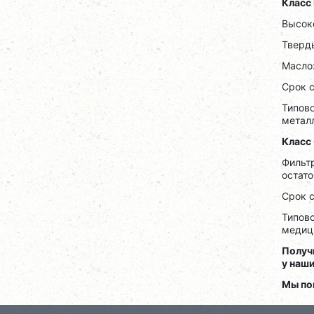
Класс
Высок
Тверд
Масло:
Срок 
Типов
металл
Класс
Фильт
остато
Срок 
Типов
медиц
Получ
у наш
Мы по