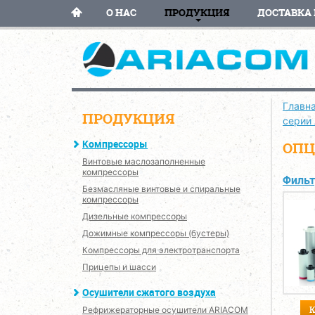
О НАС
ПРОДУКЦИЯ
ДОСТАВКА 
Главн
ПРОДУКЦИЯ
серии
Компрессоры
ОПЦ
Винтовые маслозаполненные
компрессоры
Фильт
Безмасляные винтовые и спиральные
компрессоры
Дизельные компрессоры
Дожимные компрессоры (бустеры)
Компрессоры для электротранспорта
Прицепы и шасси
Осушители сжатого воздуха
Рефрижераторные осушители ARIACOM