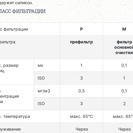
держит силикон.
ЛАСС ФИЛЬТРАЦИИ
с фильтрации
P
M
фильтра
префильтр
фильтр
основно
очистки
. размер
мк
1
0,1
иц
ISO
3
1
.
мг/м3
0,5
0,1
ентрация
ла
ISO
3
2
. температура
макс. 65°C
макс. 65
луживание
Через
Через