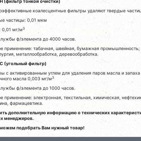
 H (фильтр тонкой очистки)
оэффективные коалесцентные фильтры удаляют твердые частицы
ые частицы: 0,01 мкм
3
 0,01 мг/м
службы ф/элемента до 4000 часов.
ое применение: табачная, швейная, бумажная промышленность;
ургия, металлообработка, деревообработка.
 C (угольный фильтр)
ры с активированным углем для удаления паров масла и запа
3
чного масла 0,003 мг/м
службы ф/элемента до 1000 часов.
ое применение: электронная, текстильная, химическая, нефтех
ина, фармацевтика.
ить дополнительную информацию о технических характеристи
их менеджеров.
можем подобрать Вам нужный товар!