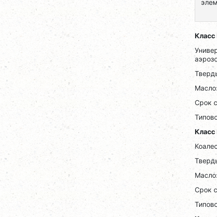
элем
Класс
Униве
аэрозо
Тверд
Масло:
Срок 
Типов
Класс
Коалес
Тверд
Масло:
Срок 
Типово