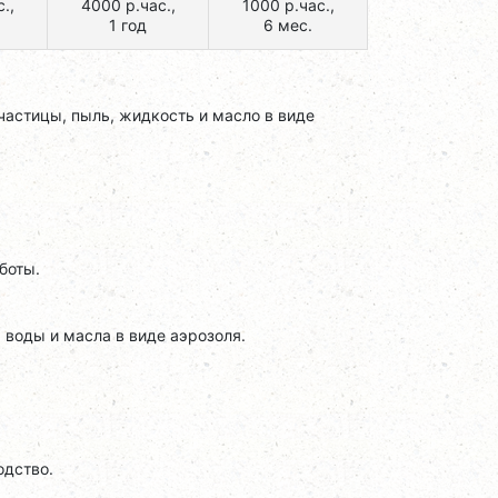
.,
4000 р.час.,
1000 р.час.,
1 год
6 мес.
астицы, пыль, жидкость и масло в виде
боты.
 воды и масла в виде аэрозоля.
одство.