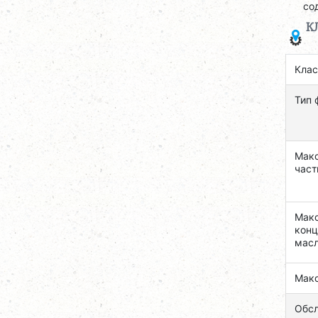
со
К
Клас
Тип 
Макс
част
Макс
конц
мас
Макс
Обс