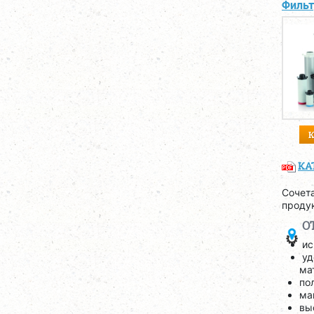
Фильт
КА
Сочет
проду
О
ис
уд
ма
по
ма
вы