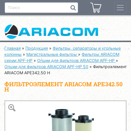
Главная
»
Продукция
»
Фильтры, сепараторы и угольные
колонны
»
Магистральные фильтры
»
Фильтры ARIACOM
серии APF-HP
»
Опции для фильтров ARIACOM APF-HP
»
Опции для фильтров ARIACOM APF-HP 50
»
Фильтроэлемент
ARIACOM APE342.50 H
ФИЛЬТРОЭЛЕМЕНТ ARIACOM APE342.50
H