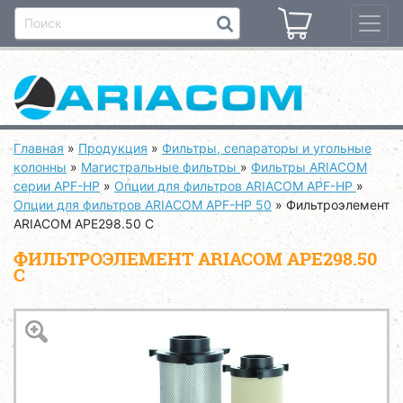
Главная
»
Продукция
»
Фильтры, сепараторы и угольные
колонны
»
Магистральные фильтры
»
Фильтры ARIACOM
серии APF-HP
»
Опции для фильтров ARIACOM APF-HP
»
Опции для фильтров ARIACOM APF-HP 50
»
Фильтроэлемент
ARIACOM APE298.50 C
ФИЛЬТРОЭЛЕМЕНТ ARIACOM APE298.50
C