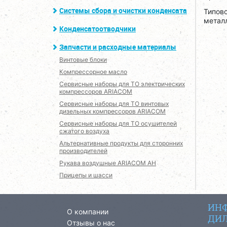
Системы сбора и очистки конденсата
Типов
металл
Конденсатоотводчики
Запчасти и расходные материалы
Винтовые блоки
Компрессорное масло
Сервисные наборы для ТО электрических
компрессоров ARIACOM
Сервисные наборы для ТО винтовых
дизельных компрессоров ARIACOM
Сервисные наборы для ТО осушителей
сжатого воздуха
Альтернативные продукты для сторонних
производителей
Рукава воздушные ARIACOM AH
Прицепы и шасси
ИНФ
О компании
ДИЛ
Отзывы о нас