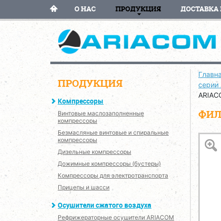
О НАС
ПРОДУКЦИЯ
ДОСТАВКА 
Главн
ПРОДУКЦИЯ
серии
ARIAC
Компрессоры
ФИЛ
Винтовые маслозаполненные
компрессоры
Безмасляные винтовые и спиральные
компрессоры
Дизельные компрессоры
Дожимные компрессоры (бустеры)
Компрессоры для электротранспорта
Прицепы и шасси
Осушители сжатого воздуха
Рефрижераторные осушители ARIACOM