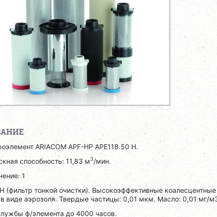
САНИЕ
роэлемент ARIACOM APF-HP APE118.50 H.
3
кная способность: 11,83 м
/мин.
ение: 1
H (фильтр тонкой очистки). Высокоэффективные коалесцентные
в виде аэрозоля. Твердые частицы: 0,01 мкм. Масло: 0,01 мг/м
службы ф/элемента до 4000 часов.