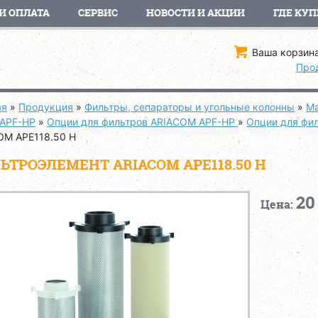
И ОПЛАТА
СЕРВИС
НОВОСТИ И АКЦИИ
ГДЕ КУП
Ваша корзина
Про
ая
»
Продукция
»
Фильтры, сепараторы и угольные колонны
»
Ма
 APF-HP
»
Опции для фильтров ARIACOM APF-HP
»
Опции для фи
OM APE118.50 H
ЬТРОЭЛЕМЕНТ ARIACOM APE118.50 H
20
Цена: