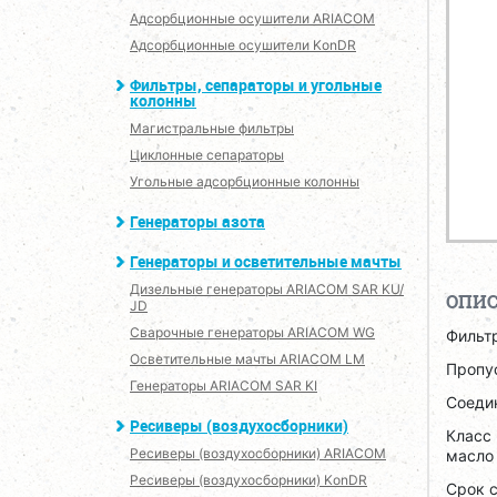
Адсорбционные осушители ARIACOM
Адсорбционные осушители KonDR
Фильтры, сепараторы и угольные
колонны
Магистральные фильтры
Циклонные сепараторы
Угольные адсорбционные колонны
Генераторы азота
Генераторы и осветительные мачты
Дизельные генераторы ARIACOM SAR KU/
ОПИ
JD
Сварочные генераторы ARIACOM WG
Фильт
Осветительные мачты ARIACOM LM
Пропус
Генераторы ARIACOM SAR KI
Соедин
Ресиверы (воздухосборники)
Класс 
Ресиверы (воздухосборники) ARIACOM
масло 
Ресиверы (воздухосборники) KonDR
Срок 