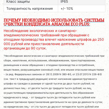
Класс защиты
IP65
Толерантность напряжения
+/- 10%
ПОЧЕМУ НЕОБХОДИМО ИСПОЛЬЗОВАТЬ
СИСТЕМЫ
ОЧИСТКИ КОНДЕНСАТА ARIACOM ECO PLUS:
Несоблюдение экологических и санитарно-
эпидемиологических требований при обращении с
отходами производства влечет наложение штрафов до 250
000 рублей или приостановление деятельности
организации до 90 суток.
"Несоблюдение экологических и санитарно-эпидемиологических требований при
сборе, накоплении, использовании, обезвреживании, транспортировании,
размещении и ином обращении с отходами производства и потребления,
веществами, разрушающими озоновый слой, или иными опасными веществами
- (в ред. Федеральных законов от 28.12.2009 N 380-ФЗ, от 23.07.2013 N 226-ФЗ)
(см. текст в предыдущей редакции) влечет наложение административного
штрафа на граждан в размере от одной тысячи до двух тысяч рублей; на
должностных лиц - от десяти тысяч до тридцати тысяч рублей; на лиц,
осуществляющих предпринимательскую деятельность без образования
юридического лица, - от тридцати тысяч до пятидесяти тысяч рублей или
административное приостановление деятельности на срок до девяноста суток;
на юридических лиц - от ста тысяч до двухсот пятидесяти тысяч рублей или