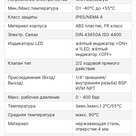
Мин./Макс.температура
От -40°C до +55°C
Класс защиты
IP65/NEMA 4
Материал корпуса
ABS пластик, FR класс
Электр. Связи
DIN 43650A ISO 4400
Индикаторы LED
жёлтый индикатор «ON»
и 1LED, жёлтый
индикатор «OFF»
Клапан тип
2/2 ходовой прямого
действия
Присоединения (Вход/
1/4" (внешняя/
Выход)
внутренняя резьба) BSP
ИЛИ NPT
Макс. рабочее давление
0 - 400 бар
Температура
(мин./макс.) 2°C/55°C
Средняя температура
макс. 90°C
Материал
нержавеющая сталь,
отверстие 4 мм