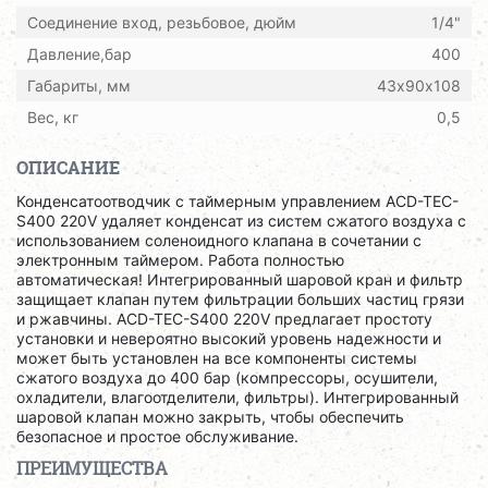
Соединение вход, резьбовое, дюйм
1/4"
Давление,бар
400
Габариты, мм
43х90х108
Вес, кг
0,5
ОПИСАНИЕ
Конденсатоотводчик с таймерным управлением ACD-TEC-
S400 220V удаляет конденсат из систем сжатого воздуха с
использованием соленоидного клапана в сочетании с
электронным таймером. Работа полностью
автоматическая! Интегрированный шаровой кран и фильтр
защищает клапан путем фильтрации больших частиц грязи
и ржавчины. ACD-TEC-S400 220V предлагает простоту
установки и невероятно высокий уровень надежности и
может быть установлен на все компоненты системы
сжатого воздуха до 400 бар (компрессоры, осушители,
охладители, влагоотделители, фильтры). Интегрированный
шаровой клапан можно закрыть, чтобы обеспечить
безопасное и простое обслуживание.
ПРЕИМУЩЕСТВА