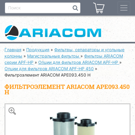
Главная
»
Продукция
»
Фильтры, сепараторы и угольные
колонны
»
Магистральные фильтры
»
Фильтры ARIACOM
серии APF-HP
»
Опции для фильтров ARIACOM APF-HP
»
Опции для фильтров ARIACOM APF-HP 450
»
Фильтроэлемент ARIACOM APE093.450 H
ФИЛЬТРОЭЛЕМЕНТ ARIACOM APE093.450
H