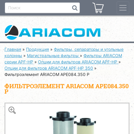
Главная
»
Продукция
»
Фильтры, сепараторы и угольные
колонны
»
Магистральные фильтры
»
Фильтры ARIACOM
серии APF-HP
»
Опции для фильтров ARIACOM APF-HP
»
Опции для фильтров ARIACOM APF-HP 350
»
Фильтроэлемент ARIACOM APE084.350 P
ФИЛЬТРОЭЛЕМЕНТ ARIACOM APE084.350
P