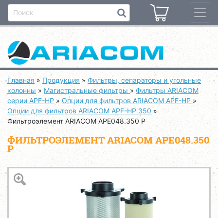
Главная
»
Продукция
»
Фильтры, сепараторы и угольные
колонны
»
Магистральные фильтры
»
Фильтры ARIACOM
серии APF-HP
»
Опции для фильтров ARIACOM APF-HP
»
Опции для фильтров ARIACOM APF-HP 350
»
Фильтроэлемент ARIACOM APE048.350 P
ФИЛЬТРОЭЛЕМЕНТ ARIACOM APE048.350
P