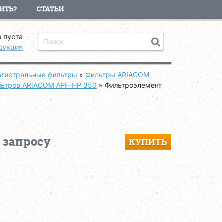
ИТЬ?
СТАТЬИ
 пуста
дукция
гистральные фильтры
»
Фильтры ARIACOM
льтров ARIACOM APF-HP 350
»
Фильтроэлемент
 запросу
КУПИТЬ