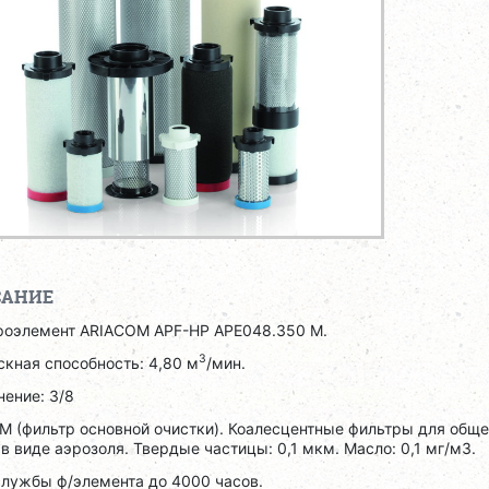
САНИЕ
роэлемент ARIACOM APF-HP APE048.350 M.
3
кная способность: 4,80 м
/мин.
ение: 3/8
M (фильтр основной очистки). Коалесцентные фильтры для обще
в виде аэрозоля. Твердые частицы: 0,1 мкм. Масло: 0,1 мг/м3.
службы ф/элемента до 4000 часов.