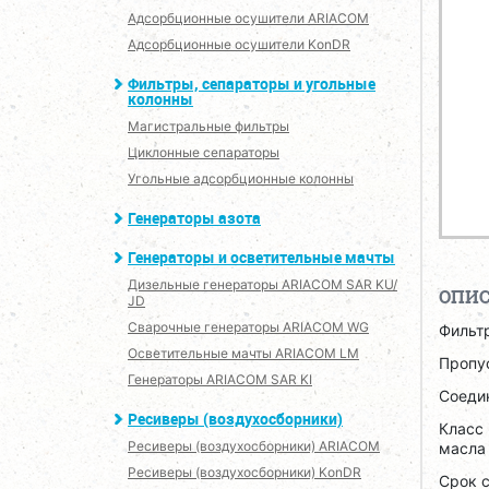
Адсорбционные осушители ARIACOM
Адсорбционные осушители KonDR
Фильтры, сепараторы и угольные
колонны
Магистральные фильтры
Циклонные сепараторы
Угольные адсорбционные колонны
Генераторы азота
Генераторы и осветительные мачты
Дизельные генераторы ARIACOM SAR KU/
ОПИ
JD
Сварочные генераторы ARIACOM WG
Фильт
Осветительные мачты ARIACOM LM
Пропус
Генераторы ARIACOM SAR KI
Соедин
Ресиверы (воздухосборники)
Класс 
Ресиверы (воздухосборники) ARIACOM
масла 
Ресиверы (воздухосборники) KonDR
Срок 