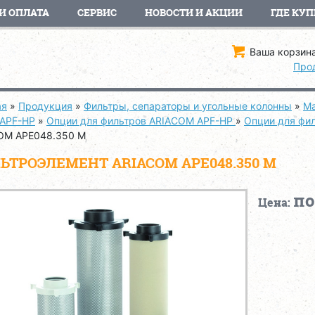
И ОПЛАТА
СЕРВИС
НОВОСТИ И АКЦИИ
ГДЕ КУП
Ваша корзина
Про
ая
»
Продукция
»
Фильтры, сепараторы и угольные колонны
»
Ма
 APF-HP
»
Опции для фильтров ARIACOM APF-HP
»
Опции для фи
OM APE048.350 M
ЬТРОЭЛЕМЕНТ ARIACOM APE048.350 M
по
Цена: