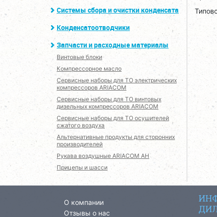
Системы сбора и очистки конденсата
Типово
Конденсатоотводчики
Запчасти и расходные материалы
Винтовые блоки
Компрессорное масло
Сервисные наборы для ТО электрических
компрессоров ARIACOM
Сервисные наборы для ТО винтовых
дизельных компрессоров ARIACOM
Сервисные наборы для ТО осушителей
сжатого воздуха
Альтернативные продукты для сторонних
производителей
Рукава воздушные ARIACOM AH
Прицепы и шасси
ИНФ
О компании
ДИЛ
Отзывы о нас