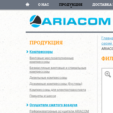
О НАС
ПРОДУКЦИЯ
ДОСТАВКА 
Главн
ПРОДУКЦИЯ
серии
ARIAC
Компрессоры
ФИЛ
Винтовые маслозаполненные
компрессоры
Безмасляные винтовые и спиральные
компрессоры
Дизельные компрессоры
Дожимные компрессоры (бустеры)
Компрессоры для электротранспорта
Прицепы и шасси
Осушители сжатого воздуха
Рефрижераторные осушители ARIACOM