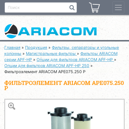
Главная
»
Продукция
»
Фильтры, сепараторы и угольные
колонны
»
Магистральные фильтры
»
Фильтры ARIACOM
серии APF-HP
»
Опции для фильтров ARIACOM APF-HP
»
Опции для фильтров ARIACOM APF-HP 250
»
Фильтроэлемент ARIACOM APE075.250 P
ФИЛЬТРОЭЛЕМЕНТ ARIACOM APE075.250
P