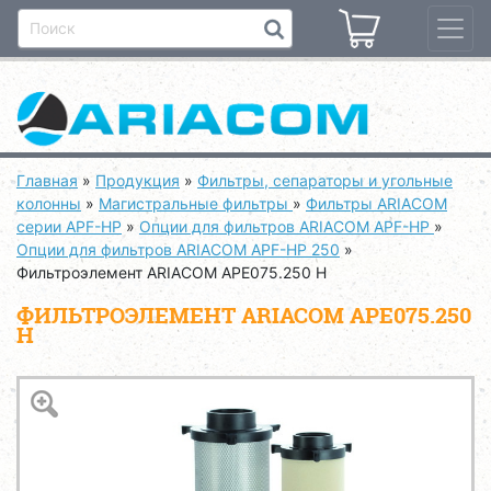
Главная
»
Продукция
»
Фильтры, сепараторы и угольные
колонны
»
Магистральные фильтры
»
Фильтры ARIACOM
серии APF-HP
»
Опции для фильтров ARIACOM APF-HP
»
Опции для фильтров ARIACOM APF-HP 250
»
Фильтроэлемент ARIACOM APE075.250 H
ФИЛЬТРОЭЛЕМЕНТ ARIACOM APE075.250
H