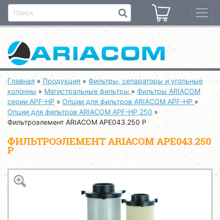
Главная
»
Продукция
»
Фильтры, сепараторы и угольные
колонны
»
Магистральные фильтры
»
Фильтры ARIACOM
серии APF-HP
»
Опции для фильтров ARIACOM APF-HP
»
Опции для фильтров ARIACOM APF-HP 250
»
Фильтроэлемент ARIACOM APE043.250 P
ФИЛЬТРОЭЛЕМЕНТ ARIACOM APE043.250
P