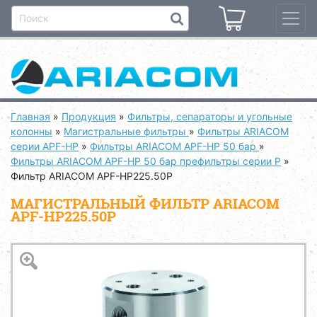
Главная
»
Продукция
»
Фильтры, сепараторы и угольные
колонны
»
Магистральные фильтры
»
Фильтры ARIACOM
серии APF-HP
»
Фильтры ARIACOM APF-HP 50 бар
»
Фильтры ARIACOM APF-HP 50 бар префильтры серии P
»
Фильтр ARIACOM APF-HP225.50P
МАГИСТРАЛЬНЫЙ ФИЛЬТР ARIACOM
APF-HP225.50P