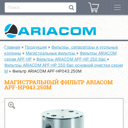
Главная
»
Продукция
»
Фильтры, сепараторы и угольные
колонны
»
Магистральные фильтры
»
Фильтры ARIACOM
серии APF-HP
»
Фильтры ARIACOM APF-HP 250 бар
»
Фильтры ARIACOM APF-HP 250 бар основной очистки серии
M
»
Фильтр ARIACOM APF-HP043.250M
МАГИСТРАЛЬНЫЙ ФИЛЬТР ARIACOM
APF-HP043.250M