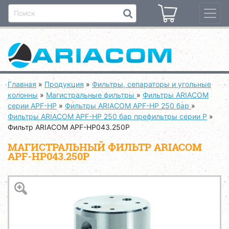
Главная
»
Продукция
»
Фильтры, сепараторы и угольные
колонны
»
Магистральные фильтры
»
Фильтры ARIACOM
серии APF-HP
»
Фильтры ARIACOM APF-HP 250 бар
»
Фильтры ARIACOM APF-HP 250 бар префильтры серии P
»
Фильтр ARIACOM APF-HP043.250P
МАГИСТРАЛЬНЫЙ ФИЛЬТР ARIACOM
APF-HP043.250P