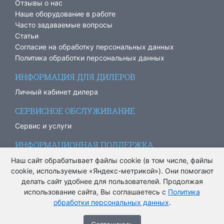
Отзывы о нас
Наше оборудование в работе
Часто задаваемые вопросы
Статьи
Согласие на обработку персональных данных
Политика обработки персональных данных
ИНФОРМАЦИЯ ДЛЯ ДИЛЕРОВ
Личный кабинет дилера
СЕРВИСНОЕ ОБСЛУЖИВАНИЕ
Сервис и услуги
ИНФОРМАЦИОННАЯ ПОДДЕРЖКА
info@ariacom.ru
Наш сайт обрабатывает файлы cookie (в том числе, файлы
cookie, используемые «Яндекс-метрикой»). Они помогают
делать сайт удобнее для пользователей. Продолжая
использование сайта, Вы соглашаетесь с
Политика
обработки персональных данных
.
® Все права защищены. 2013-2026. Информация на сайте
носит информационный характер и не является публичной