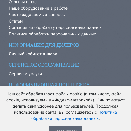
Отзывы о нас
Наше оборудование в работе
Часто задаваемые вопросы
Статьи
Согласие на обработку персональных данных
Политика обработки персональных данных
ИНФОРМАЦИЯ ДЛЯ ДИЛЕРОВ
Личный кабинет дилера
СЕРВИСНОЕ ОБСЛУЖИВАНИЕ
Сервис и услуги
ИНФОРМАЦИОННАЯ ПОДДЕРЖКА
info@ariacom.ru
Наш сайт обрабатывает файлы cookie (в том числе, файлы
cookie, используемые «Яндекс-метрикой»). Они помогают
делать сайт удобнее для пользователей. Продолжая
использование сайта, Вы соглашаетесь с
Политика
обработки персональных данных
.
® Все права защищены. 2013-2026. Информация на сайте
носит информационный характер и не является публичной