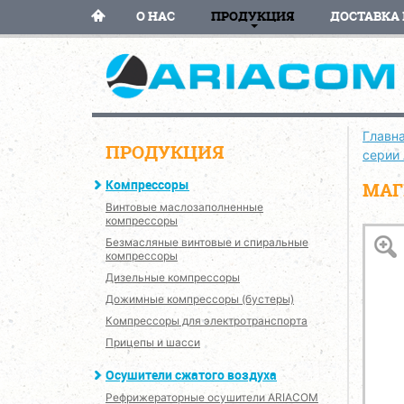
О НАС
ПРОДУКЦИЯ
ДОСТАВКА 
Главн
ПРОДУКЦИЯ
серии
Компрессоры
МАГ
Винтовые маслозаполненные
компрессоры
Безмасляные винтовые и спиральные
компрессоры
Дизельные компрессоры
Дожимные компрессоры (бустеры)
Компрессоры для электротранспорта
Прицепы и шасси
Осушители сжатого воздуха
Рефрижераторные осушители ARIACOM