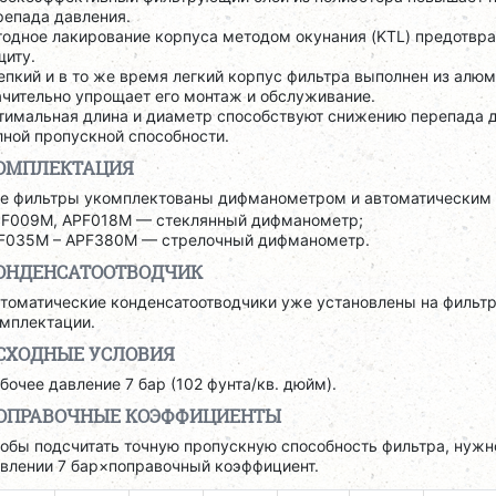
репада давления.
тодное лакирование корпуса методом окунания (KTL) предотвр
щиту.
епкий и в то же время легкий корпус фильтра выполнен из алюм
ачительно упрощает его монтаж и обслуживание.
тимальная длина и диаметр способствуют снижению перепада 
лной пропускной способности.
ОМПЛЕКТАЦИЯ
е фильтры укомплектованы дифманометром и автоматическим 
F009M, APF018M — стеклянный дифманометр;
F035M – APF380M — стрелочный дифманометр.
ОНДЕНСАТООТВОДЧИК
томатические конденсатоотводчики уже установлены на фильт
мплектации.
СХОДНЫЕ УСЛОВИЯ
бочее давление 7 бар (102 фунта/кв. дюйм).
ОПРАВОЧНЫЕ КОЭФФИЦИЕНТЫ
обы подсчитать точную пропускную способность фильтра, нужн
влении 7 бар×поправочный коэффициент.