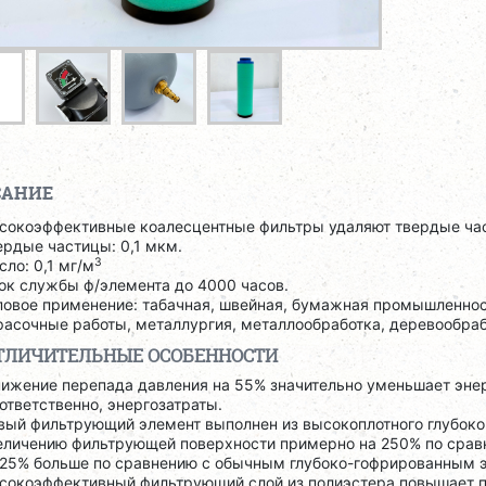
САНИЕ
сокоэффективные коалесцентные фильтры удаляют твердые част
ердые частицы: 0,1 мкм.
3
сло: 0,1 мг/м
ок службы ф/элемента до 4000 часов.
повое применение: табачная, швейная, бумажная промышленнос
расочные работы, металлургия, металлообработка, деревообраб
ТЛИЧИТЕЛЬНЫЕ ОСОБЕННОСТИ
ижение перепада давления на 55% значительно уменьшает энер
ответственно, энергозатраты.
вый фильтрующий элемент выполнен из высокоплотного глубоко
еличению фильтрующей поверхности примерно на 250% по сра
 25% больше по сравнению с обычным глубоко-гофрированным 
сокоэффективный фильтрующий слой из полиэстера повышает п