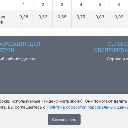
1
2
3
4
5
6
ав.
0,38
0,53
0,65
0,75
0,83
0,92
ф.
ОРМАЦИЯ ДЛЯ
СЕРВИ
ЕРОВ
ОБСЛУЖИВА
ый кабинет дилера
Сервис и 
cookie, используемые «Яндекс-метрикой»). Они помогают делать
йта, Вы соглашаетесь с
Политика обработки персональных данн
® Все права за
Cоглашаюсь
информационн