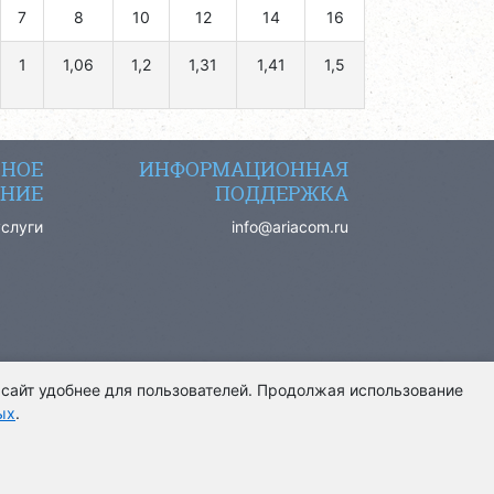
7
8
10
12
14
16
1
1,06
1,2
1,31
1,41
1,5
СНОЕ
ИНФОРМАЦИОННАЯ
НИЕ
ПОДДЕРЖКА
услуги
info@ariacom.ru
 сайт удобнее для пользователей. Продолжая использование
ых
.
щищены. 2013-2026. Информация на сайте носит
ый характер и не является публичной офертой.