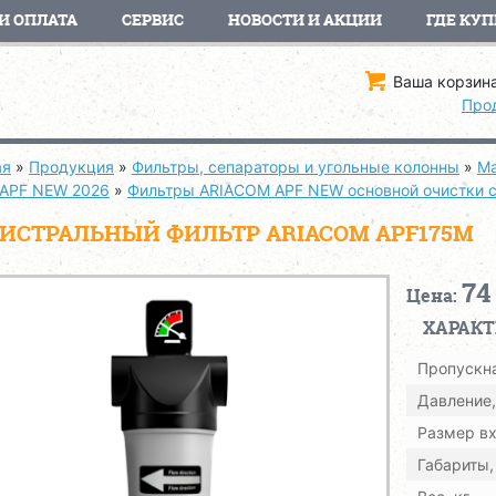
И ОПЛАТА
СЕРВИС
НОВОСТИ И АКЦИИ
ГДЕ КУП
Ваша корзина
Про
ая
»
Продукция
»
Фильтры, сепараторы и угольные колонны
»
Ма
 APF NEW 2026
»
Фильтры ARIACOM APF NEW основной очистки 
ИСТРАЛЬНЫЙ ФИЛЬТР ARIACOM APF175M
74
Цена:
ХАРАК
Пропускна
Давление,
Размер вх
Габариты,