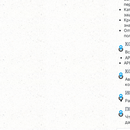
пе
Ка
за
Кр
зн
Оп
по
К
Вс
AP
AP
К
Ав
ко
И
Ра
П
Чт
да