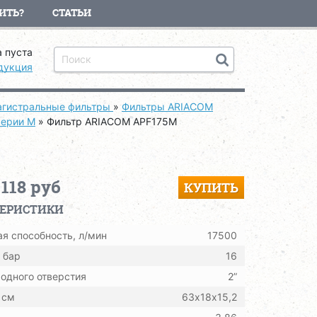
ИТЬ?
СТАТЬИ
 пуста
дукция
гистральные фильтры
»
Фильтры ARIACOM
серии M
»
Фильтр ARIACOM APF175M
 118 руб
КУПИТЬ
ТЕРИСТИКИ
я способность, л/мин
17500
 бар
16
одного отверстия
2”
 см
63х18х15,2