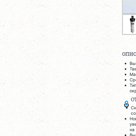
ОПИ
Вы
Тв
Ма
Ср
Ти
ок
О
Сн
со
Но
ув
на
Вы