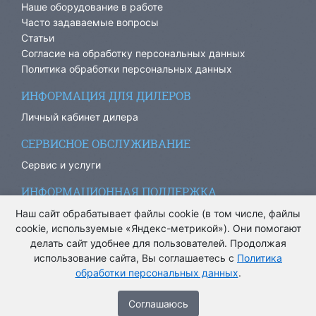
Наше оборудование в работе
Часто задаваемые вопросы
Статьи
Согласие на обработку персональных данных
Политика обработки персональных данных
ИНФОРМАЦИЯ ДЛЯ ДИЛЕРОВ
Личный кабинет дилера
СЕРВИСНОЕ ОБСЛУЖИВАНИЕ
Сервис и услуги
ИНФОРМАЦИОННАЯ ПОДДЕРЖКА
info@ariacom.ru
Наш сайт обрабатывает файлы cookie (в том числе, файлы
cookie, используемые «Яндекс-метрикой»). Они помогают
делать сайт удобнее для пользователей. Продолжая
использование сайта, Вы соглашаетесь с
Политика
обработки персональных данных
.
® Все права защищены. 2013-2026. Информация на сайте
носит информационный характер и не является публичной
Cоглашаюсь
офертой.