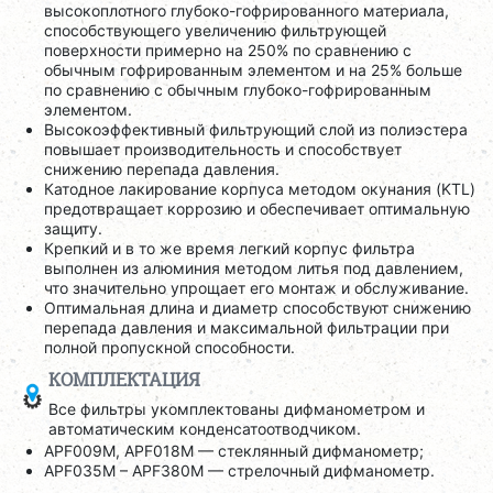
высокоплотного глубоко-гофрированного материала,
способствующего увеличению фильтрующей
поверхности примерно на 250% по сравнению с
обычным гофрированным элементом и на 25% больше
по сравнению с обычным глубоко-гофрированным
элементом.
Высокоэффективный фильтрующий слой из полиэстера
повышает производительность и способствует
снижению перепада давления.
Катодное лакирование корпуса методом окунания (KTL)
предотвращает коррозию и обеспечивает оптимальную
защиту.
Крепкий и в то же время легкий корпус фильтра
выполнен из алюминия методом литья под давлением,
что значительно упрощает его монтаж и обслуживание.
Оптимальная длина и диаметр способствуют снижению
перепада давления и максимальной фильтрации при
полной пропускной способности.
КОМПЛЕКТАЦИЯ
Все фильтры укомплектованы дифманометром и
автоматическим конденсатоотводчиком.
APF009M, APF018M — стеклянный дифманометр;
APF035M – APF380M — стрелочный дифманометр.