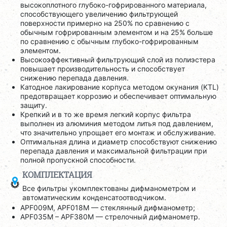
высокоплотного глубоко-гофрированного материала,
способствующего увеличению фильтрующей
поверхности примерно на 250% по сравнению с
обычным гофрированным элементом и на 25% больше
по сравнению с обычным глубоко-гофрированным
элементом.
Высокоэффективный фильтрующий слой из полиэстера
повышает производительность и способствует
снижению перепада давления.
Катодное лакирование корпуса методом окунания (KTL)
предотвращает коррозию и обеспечивает оптимальную
защиту.
Крепкий и в то же время легкий корпус фильтра
выполнен из алюминия методом литья под давлением,
что значительно упрощает его монтаж и обслуживание.
Оптимальная длина и диаметр способствуют снижению
перепада давления и максимальной фильтрации при
полной пропускной способности.
КОМПЛЕКТАЦИЯ
Все фильтры укомплектованы дифманометром и
автоматическим конденсатоотводчиком.
APF009M, APF018M — стеклянный дифманометр;
APF035M – APF380M — стрелочный дифманометр.