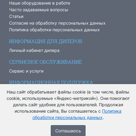
Наше оборудование в работе
Часто задаваемые вопросы
Статьи
Согласие на обработку персональных данных
Политика обработки персональных данных
ИНФОРМАЦИЯ ДЛЯ ДИЛЕРОВ
Личный кабинет дилера
СЕРВИСНОЕ ОБСЛУЖИВАНИЕ
Сервис и услуги
ИНФОРМАЦИОННАЯ ПОДДЕРЖКА
info@ariacom.ru
Наш сайт обрабатывает файлы cookie (в том числе, файлы
cookie, используемые «Яндекс-метрикой»). Они помогают
делать сайт удобнее для пользователей. Продолжая
использование сайта, Вы соглашаетесь с
Политика
обработки персональных данных
.
® Все права защищены. 2013-2026. Информация на сайте
носит информационный характер и не является публичной
Cоглашаюсь
офертой.