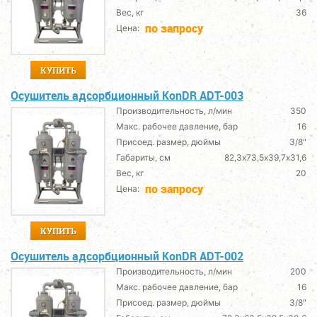
Вес, кг
36
по запросу
Цена:
КУПИТЬ
Осушитель адсорбционный KonDR ADT-003
Производительность, л/мин
350
Макс. рабочее давление, бар
16
Присоед. размер, дюймы
3/8"
Габариты, см
82,3х73,5х39,7х31,6
Вес, кг
20
по запросу
Цена:
КУПИТЬ
Осушитель адсорбционный KonDR ADT-002
Производительность, л/мин
200
Макс. рабочее давление, бар
16
Присоед. размер, дюймы
3/8"