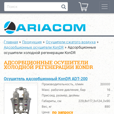
Главная
»
Продукция
»
Осушители сжатого воздуха
»
Адсорбционные осушители KonDR
»
Адсорбционные
осушители холодной регенерации KonDR
АДСОРБЦИОННЫЕ ОСУШИТЕЛИ
ХОЛОДНОЙ РЕГЕНЕРАЦИИ KONDR
Осушитель адсорбционный KonDR ADT-200
Производительность, л/мин
20000
Макс. рабочее давление, бар
16
Присоед. размер, дюймы
2"
Габариты, см
229,8х117,3х124,3х90
Вес, кг
890
по запросу
Цена: