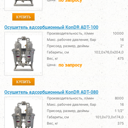
КУПИТЬ
Осушитель адсорбционный KonDR ADT-100
Производительность, л/мин
10000
Макс. рабочее давление, бар
16
Присоед. размер, дюймы
2"
Габариты, см
102,0х76,0х204,0
Вес, кг
475
по запросу
Цена:
КУПИТЬ
Осушитель адсорбционный KonDR ADT-080
Производительность, л/мин
8000
Макс. рабочее давление, бар
16
Присоед. размер, дюймы
1 1/2"
Габариты, см
101,0х73,0х174,0
Вес, кг
375