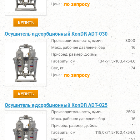
по запросу
Цена:
КУПИТЬ
Осушитель адсорбционный KonDR ADT-030
Производительность, л/мин
3000
Макс. рабочее давление, бар
16
Присоед. размер, дюймы
1"
Габариты, см
134х71,5х103,4х54,6
Вес, кг
174
по запросу
Цена:
КУПИТЬ
Осушитель адсорбционный KonDR ADT-025
Производительность, л/мин
2500
Макс. рабочее давление, бар
16
Присоед. размер, дюймы
1"
Габариты, см
118,0х71,5х103,4х54,6
Вес, кг
157