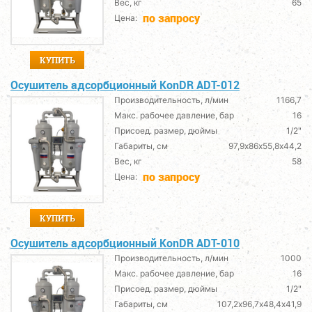
Вес, кг
65
по запросу
Цена:
КУПИТЬ
Осушитель адсорбционный KonDR ADT-012
Производительность, л/мин
1166,7
Макс. рабочее давление, бар
16
Присоед. размер, дюймы
1/2"
Габариты, см
97,9х86х55,8х44,2
Вес, кг
58
по запросу
Цена:
КУПИТЬ
Осушитель адсорбционный KonDR ADT-010
Производительность, л/мин
1000
Макс. рабочее давление, бар
16
Присоед. размер, дюймы
1/2"
Габариты, см
107,2х96,7х48,4х41,9