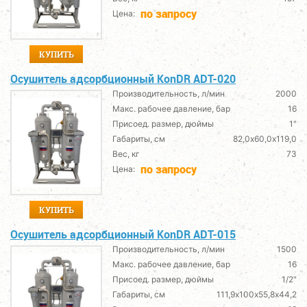
по запросу
Цена:
КУПИТЬ
Осушитель адсорбционный KonDR ADT-020
Производительность, л/мин
2000
Макс. рабочее давление, бар
16
Присоед. размер, дюймы
1"
Габариты, см
82,0х60,0х119,0
Вес, кг
73
по запросу
Цена:
КУПИТЬ
Осушитель адсорбционный KonDR ADT-015
Производительность, л/мин
1500
Макс. рабочее давление, бар
16
Присоед. размер, дюймы
1/2"
Габариты, см
111,9х100х55,8х44,2