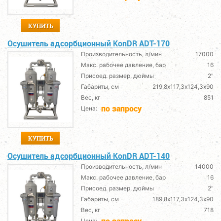
КУПИТЬ
Осушитель адсорбционный KonDR ADT-170
Производительность, л/мин
17000
Макс. рабочее давление, бар
16
Присоед. размер, дюймы
2"
Габариты, см
219,8х117,3х124,3х90
Вес, кг
851
по запросу
Цена:
КУПИТЬ
Осушитель адсорбционный KonDR ADT-140
Производительность, л/мин
14000
Макс. рабочее давление, бар
16
Присоед. размер, дюймы
2"
Габариты, см
189,8х117,3х124,3х90
Вес, кг
718
по запросу
Цена: