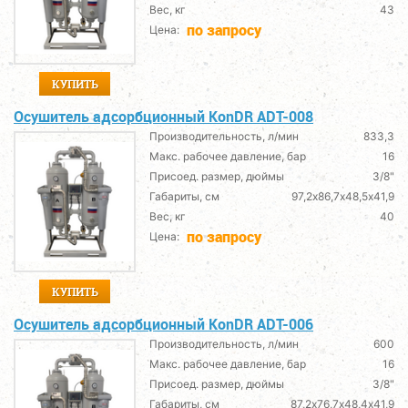
Вес, кг
43
по запросу
Цена:
КУПИТЬ
Осушитель адсорбционный KonDR ADT-008
Производительность, л/мин
833,3
Макс. рабочее давление, бар
16
Присоед. размер, дюймы
3/8"
Габариты, см
97,2х86,7х48,5х41,9
Вес, кг
40
по запросу
Цена:
КУПИТЬ
Осушитель адсорбционный KonDR ADT-006
Производительность, л/мин
600
Макс. рабочее давление, бар
16
Присоед. размер, дюймы
3/8"
Габариты, см
87,2х76,7х48,4х41,9