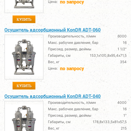
по запросу
Цена:
КУПИТЬ
Осушитель адсорбционный KonDR ADT-060
Производительность, л/мин
6000
Макс. рабочее давление, бар
16
Присоед. размер, дюймы
1 1/2"
Габариты, см
153,1х100,8х95,4х71,5
Вес, кг
354
по запросу
Цена:
КУПИТЬ
Осушитель адсорбционный KonDR ADT-040
Производительность, л/мин
4000
Макс. рабочее давление, бар
16
Присоед. размер, дюймы
1"
Габариты, см
178,8х133,5х81х57,5
Вес, кг
215