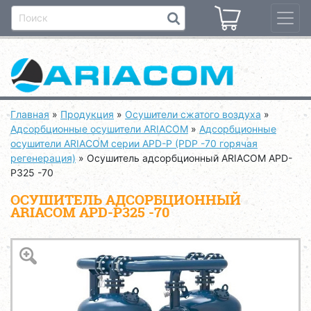
Главная
»
Продукция
»
Осушители сжатого воздуха
»
Адсорбционные осушители ARIACOM
»
Адсорбционные
осушители ARIACOM серии APD-P (PDP -70 горячая
регенерация)
»
Осушитель адсорбционный ARIACOM APD-
P325 -70
ОСУШИТЕЛЬ АДСОРБЦИОННЫЙ
ARIACOM APD-P325 -70