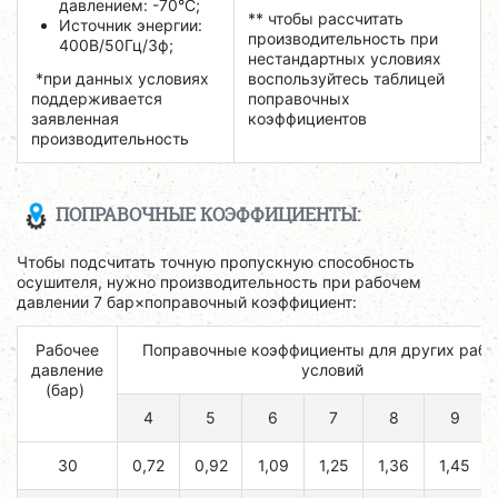
давлением: -70°C;
** чтобы рассчитать
Источник энергии:
производительность при
400В/50Гц/3ф;
нестандартных условиях
*при данных условиях
воспользуйтесь таблицей
поддерживается
поправочных
заявленная
коэффициентов
производительность
ПОПРАВОЧНЫЕ КОЭФФИЦИЕНТЫ:
Чтобы подсчитать точную пропускную способность
осушителя, нужно производительность при рабочем
давлении 7 бар×поправочный коэффициент:
Рабочее
Поправочные коэффициенты для других рабо
давление
условий
(бар)
4
5
6
7
8
9
30
0,72
0,92
1,09
1,25
1,36
1,45