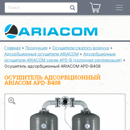
Главная
»
Продукция
»
Осушители сжатого воздуха
»
Адсорбционные осушители ARIACOM
»
Адсорбционные
осушители ARIACOM серии APD-B (холодная регенерация)
»
Осушитель адсорбционный ARIACOM APD-B408
ОСУШИТЕЛЬ АДСОРБЦИОННЫЙ
ARIACOM APD-B408