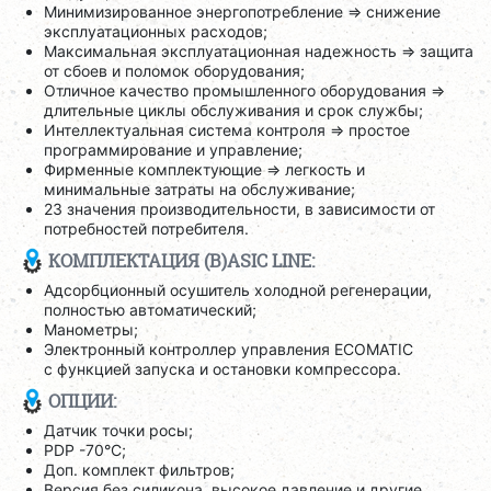
Минимизированное энергопотребление => снижение
эксплуатационных расходов;
Максимальная эксплуатационная надежность => защита
от сбоев и поломок оборудования;
Отличное качество промышленного оборудования =>
длительные циклы обслуживания и срок службы;
Интеллектуальная система контроля => простое
программирование и управление;
Фирменные комплектующие => легкость и
минимальные затраты на обслуживание;
23 значения производительности, в зависимости от
потребностей потребителя.
КОМПЛЕКТАЦИЯ (B)ASIC LINE:
Адсорбционный осушитель холодной регенерации,
полностью автоматический;
Манометры;
Электронный контроллер управления ECOMATIC
с функцией запуска и остановки компрессора.
ОПЦИИ:
Датчик точки росы;
PDP -70°C;
Доп. комплект фильтров;
Версия без силикона, высокое давление и другие