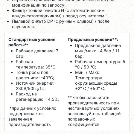
модификации по запросу;
Фильтр тонкой очистки H (с автоматическим
конденсатоотводчиком) / перед осушителем;
Пылевой фильтр DP (с ручным сливом) / после
осушителя.
Стандартные условия
Предельные условия**:
работы*:
Предельное давление
Рабочее давление: 7
мин./макс.: 4 бар / 11
бар;
бар;
Рабочая
Рабочая температура: 5
температура: 35°C;
°C / 50 °C;
Точка росы под
Мин. / Макс.
давлением: -40°C;
Температура
Источник энергии:
окружающей среды :
230В/50Гц/1ф;
+2° С / +50° C.
Расход на
** чтобы рассчитать
регенерацию: 14,5%.
производительность при
*при данных условиях
нестандартных условиях
поддерживается
воспользуйтесь таблицей
заявленная
поправочных
производительность
коэффициентов