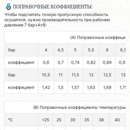
ПОПРАВОЧНЫЕ КОЭФФИЦИЕНТЫ:
Чтобы подсчитать точную пропускную способность
осушителя, нужно производительность при рабочем
давлении 7 бар×A×B:
(А) Поправочные коэффициен
бар
4
4,5
5
5,5
6
6,5
коэффициент
0,6
0,7
0,74
0,82
0,89
0,97
бар
10,5
11
11,5
12
12,5
13
коэффициент
1,42
1,5
1,57
1,63
1,69
1,75
(B) Поправочные коэффициенты температуры н
°C
<25
25
30
35
38
40