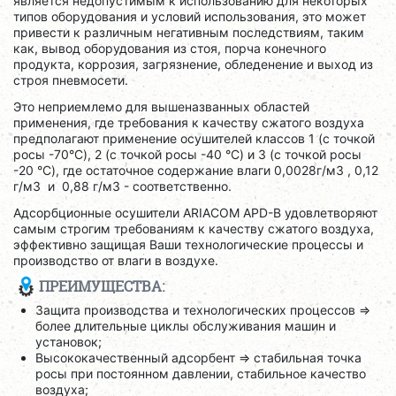
является недопустимым к использованию для некоторых
типов оборудования и условий использования, это может
привести к различным негативным последствиям, таким
как, вывод оборудования из стоя, порча конечного
продукта, коррозия, загрязнение, обледенение и выход из
строя пневмосети.
Это неприемлемо для вышеназванных областей
применения, где требования к качеству сжатого воздуха
предполагают применение осушителей классов 1 (с точкой
росы -70°C), 2 (с точкой росы -40 °C) и 3 (с точкой росы
-20 °C), где остаточное содержание влаги 0,0028г/м3 , 0,12
г/м3 и 0,88 г/м3 - соответственно.
Адсорбционные осушители ARIACOM APD-B удовлетворяют
самым строгим требованиям к качеству сжатого воздуха,
эффективно защищая Ваши технологические процессы и
производство от влаги в воздухе.
ПРЕИМУЩЕСТВА:
Защита производства и технологических процессов =>
более длительные циклы обслуживания машин и
установок;
Высококачественный адсорбент => стабильная точка
росы при постоянном давлении, стабильное качество
воздуха;