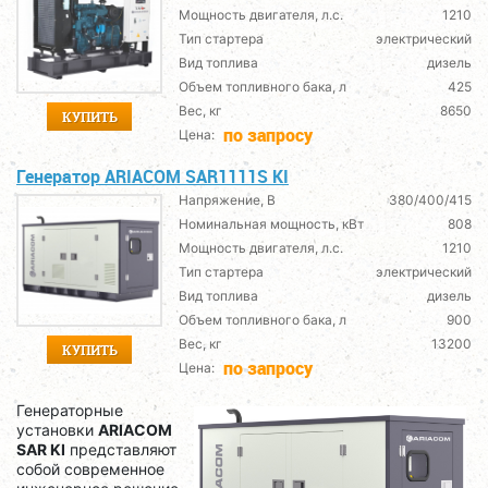
Мощность двигателя, л.с.
1210
Тип стартера
электрический
Вид топлива
дизель
Объем топливного бака, л
425
Вес, кг
8650
КУПИТЬ
по запросу
Цена:
Генератор ARIACOM SAR1111S KI
Напряжение, В
380/400/415
Номинальная мощность, кВт
808
Мощность двигателя, л.с.
1210
Тип стартера
электрический
Вид топлива
дизель
Объем топливного бака, л
900
Вес, кг
13200
КУПИТЬ
по запросу
Цена:
Генераторные
установки
ARIACOM
SAR KI
представляют
собой современное