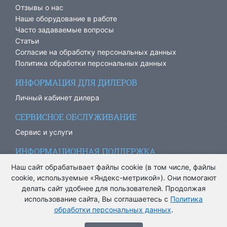
Отзывы о нас
Наше оборудование в работе
Часто задаваемые вопросы
Статьи
Согласие на обработку персональных данных
Политика обработки персональных данных
ИНФОРМАЦИЯ ДЛЯ ДИЛЕРОВ
Личный кабинет дилера
СЕРВИСНОЕ ОБСЛУЖИВАНИЕ
Сервис и услуги
ИНФОРМАЦИОННАЯ ПОДДЕРЖКА
info@ariacom.ru
Наш сайт обрабатывает файлы cookie (в том числе, файлы
cookie, используемые «Яндекс-метрикой»). Они помогают
делать сайт удобнее для пользователей. Продолжая
использование сайта, Вы соглашаетесь с
Политика
обработки персональных данных
.
® Все права защищены. 2013-2026. Информация на сайте
носит информационный характер и не является публичной